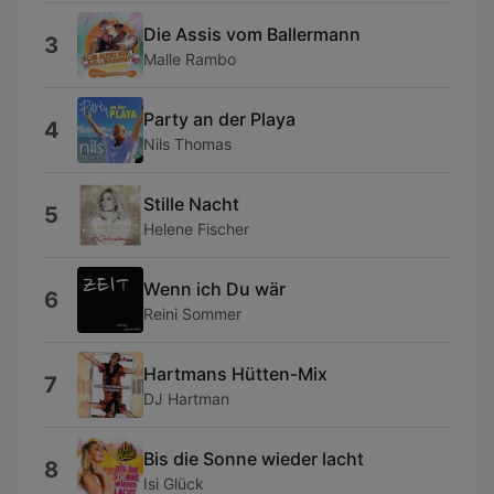
Die Assis vom Ballermann
3
Malle Rambo
Party an der Playa
4
Nils Thomas
Stille Nacht
5
Helene Fischer
Wenn ich Du wär
6
Reini Sommer
Hartmans Hütten-Mix
7
DJ Hartman
Bis die Sonne wieder lacht
8
Isi Glück