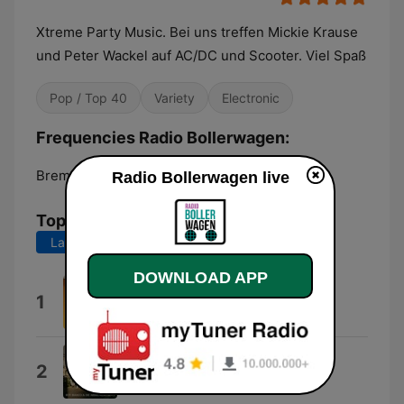
Xtreme Party Music. Bei uns treffen Mickie Krause
und Peter Wackel auf AC/DC und Scooter. Viel Spaß
Pop / Top 40
Variety
Electronic
Frequencies Radio Bollerwagen:
Bremen:
Online
Radio Bollerwagen live
Top Songs
Last 7 days
Last 30 days
DOWNLOAD APP
Bock auf Bier
1
Mickie Krause
Bella Napoli
2
Roy Bianco & Die Abbrunzati Boys