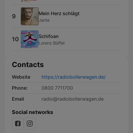
Mein Herz schlägt
9
Jante
Schifoan
10
Lorenz Büffel
Contacts
Website
https://radiobollerwagen.de/
Phone:
0800 7711700
Email
radio@radiobollerwagen.de
Social networks