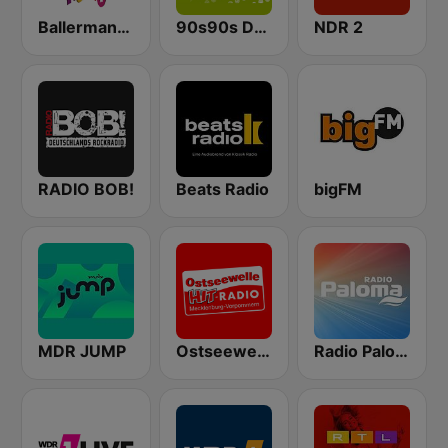
Ballermann Radio
90s90s Dance
NDR 2
RADIO BOB!
Beats Radio
bigFM
MDR JUMP
Ostseewelle Hit-Radio 105.6
Radio Paloma