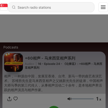
Podcasts
+60相声 - 马来西亚相声系列
Audio+
|
16 - Episode 24 - 《论捧逗》: +60相声 - 马来西
亚相声系列
相声，一种源自中国，发展至香港、台湾、新马一带的曲艺表演艺
术。 苏维胜先生是马来西亚相声之父姚新光先生的徒弟，中国相声
大师马季的第三代传人，从事相声活动二十余年，是本地相声界活
跃的相声演员与相声作家。
1
x
Volume