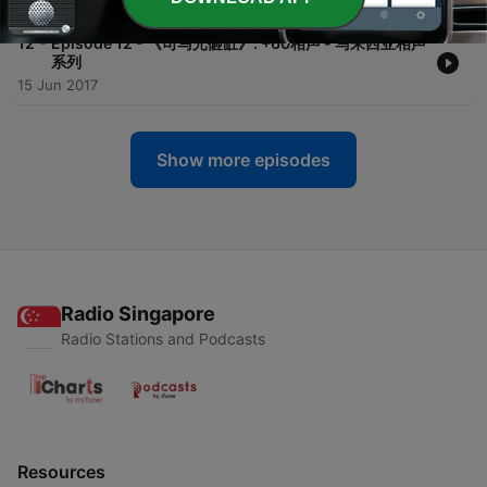
17 Aug 2017
-
12
Episode 12 - 《司马光砸缸》: +60相声 - 马来西亚相声
系列
15 Jun 2017
Show more episodes
Radio Singapore
Radio Stations and Podcasts
Resources