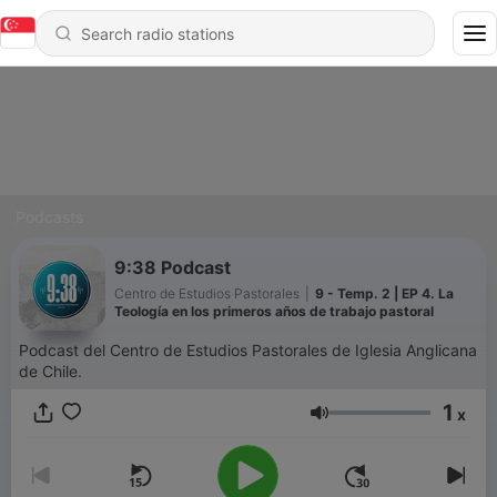
Podcasts
9:38 Podcast
Centro de Estudios Pastorales
|
9 - Temp. 2 | EP 4. La
Teología en los primeros años de trabajo pastoral
Podcast del Centro de Estudios Pastorales de Iglesia Anglicana
de Chile.
1
x
Volume