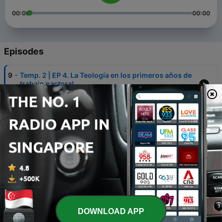
00:00
00:00
Episodes
-
9
Temp. 2 | EP 4. La Teología en los primeros años de
trabajo pastoral
25 Aug 2023
-
8
Temp. 2 | EP 3: Características del programa:
Aprendiz Ministerial
09 May 2023
-
7
Temp. 2: EP 2 | La relación entre el griego y la
acción social
07 Dec 2022
-
6
Temp. 2: EP 1 | Importancia de la formación
teológica en la siguiente generación
05 Dec 2022
DOWNLOAD APP