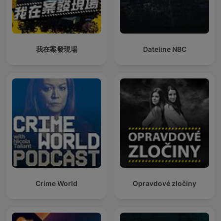
我在案發現場
Dateline NBC
Crime World
Opravdové zločiny