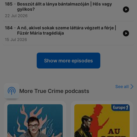
-
185
Bosszút állt a lánya bántalmazóján | Hős vagy
gyilkos?
22 Jul 2026
-
184
A nő, akivel sokak szeme láttára végzett a férje |
Füzér Mária tragédiája
15 Jul 2026
Show more episodes
See all
More True Crime podcasts