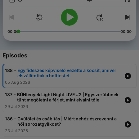
x
https://www.instagram.com/buntenyekpodcast/ Email:
Volume
buntenyekpodcast@gmail.com
00:00
00:00
Episodes
-
188
Egy fideszes képviselő vezette a kocsit, amivel
elszállították a holttestet
05 Aug 2026
-
187
BŰNtények Light Night LIVE #2 | Egyszerűbbnek
tűnt megöletni a férjét, mint elválni tőle
29 Jul 2026
-
186
Gyűlölet és csábítás | Miért nehéz észrevenni a
női sorozatgyilkost?
23 Jul 2026