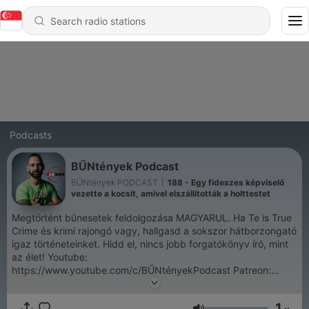
Podcasts
BŰNtények Podcast
BŰNtények PODCAST
|
188 - Egy fideszes képviselő
vezette a kocsit, amivel elszállították a holttestet
Megtörtént bűnesetek feldolgozása MAGYARUL. Ha Te is True
Crime és krimi rajongó vagy, hallgasd a sokszor hátborzongató
igaz történeteinket. Hidd el, nincs jobb forgatókönyv író, mint
az élet! Youtube:
https://www.youtube.com/c/BŰNtényekPodcast Patreon:
https://www.patreon.com/buntenyek Facebook:
https://www.facebook.com/buntenyek Instagram:
1