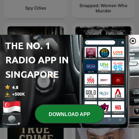
Snapped: Women Who
Spy Cities
Murder
Crime Classics: True
Pinoy Creepypasta
Crime
DOWNLOAD APP