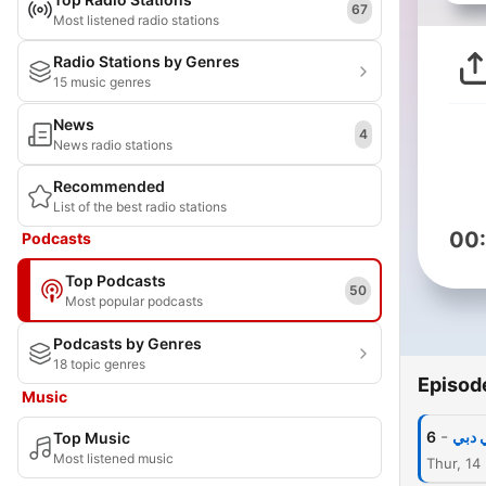
67
Most listened radio stations
Radio Stations by Genres
15 music genres
News
4
News radio stations
Recommended
List of the best radio stations
00
Podcasts
Top Podcasts
50
Most popular podcasts
Podcasts by Genres
18 topic genres
Episod
Music
-
6
ي دبي
Top Music
Most listened music
Thur, 14