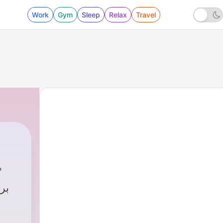
Work
Gym
Sleep
Relax
Travel
ص
بر