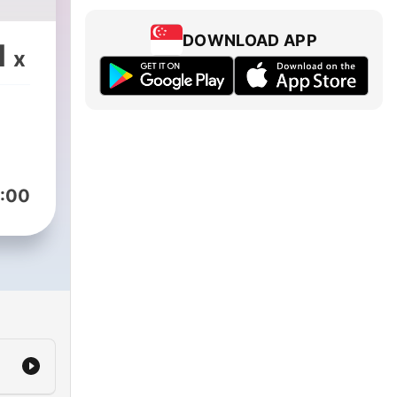
DOWNLOAD APP
1
x
:00