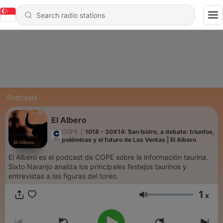
Podcasts
El Albero
COPE
|
1018 - 30X14: San Isidro, a debate: triunfos,
polémicas y el futuro de Las Ventas | El Albero
El Albero es el podcast de COPE sobre la información taurina.
Sixto Naranjo analiza los principales festejos taurinos y
entrevistas a las figuras del toreo.
1
x
Volume