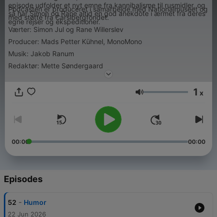
episode udfolder et nyt emne fra kannibalisme til rusmidler, og
Podcasten er produceret i samarbejde med Nationalmuseet og
så har Simon og Rane altid en god anekdote i ærmet fra deres
med støtte fra Carslbergfondet.
egne rejser og ekspeditioner.
Værter: Simon Jul og Rane Willerslev
Producer: Mads Petter Kühnel, MonoMono
Musik: Jakob Ranum
Redaktør: Mette Søndergaard
1
x
Volume
00:00
00:00
Episodes
-
52
Humor
22 Jun 2026