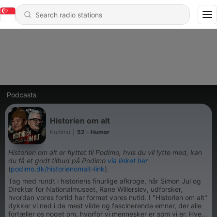
Podcasts
Historien om alt
Podimo
|
52 - Humor
Historien om alt er flyttet til Podimo, hvis du vil lytte med, kan
du få et godt tilbud på Podimo
via linket her
(
podimo.dk/historienomalt-link
).
Tag med rundt i historiens finurlige afkroge, når Simon Jul og
Direktør for Nationalmuseet, Rane Willerslev, udforsker,
hvordan vores fortid har formet vores nutid. I "Historien om alt"
dykker vi ned i de mest vilde og fascinerende emner, der alle
fortæller os noget om, hvorfor vi mennesker er som vi er. Hver