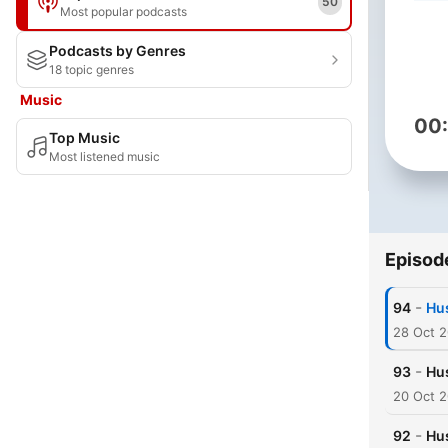
50
Most popular podcasts
Podcasts by Genres
18 topic genres
Music
00
Top Music
Most listened music
Episod
-
94
Hu
28 Oct 
-
93
Hu
20 Oct 
-
92
Hu