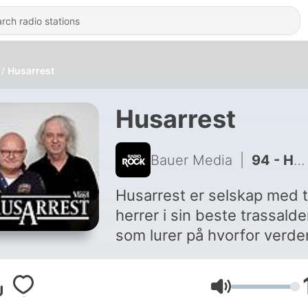
Husarrest
Husarrest
Bauer Media
|
94 - Husarrest #89
Husarrest er selskap med to
herrer i sin beste trassalde
som lurer på hvorfor verde
aldri er slik som de vil ha d
Yan Friis og Finn Bjelke, go
Volume
hjulpet av Arne Hjeltnes,