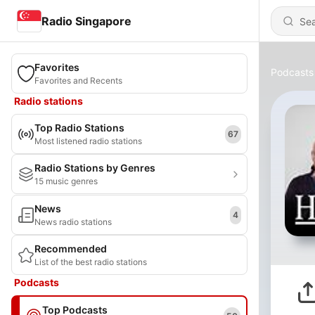
Radio Singapore
Favorites
Podcasts
Favorites and Recents
Radio stations
Top Radio Stations
67
Most listened radio stations
Radio Stations by Genres
15 music genres
News
4
News radio stations
Recommended
List of the best radio stations
Podcasts
Top Podcasts