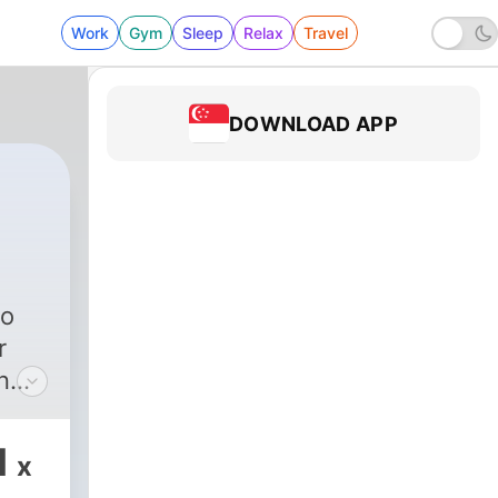
Work
Gym
Sleep
Relax
Travel
DOWNLOAD APP
r
n
en.
dt
1
x