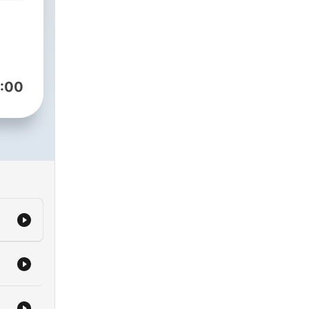
ler
o
dcast
- og
:00