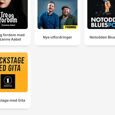
og fordom med
Nye utfordringer
Notodden Blu
zanne Aabel
stage med Gita