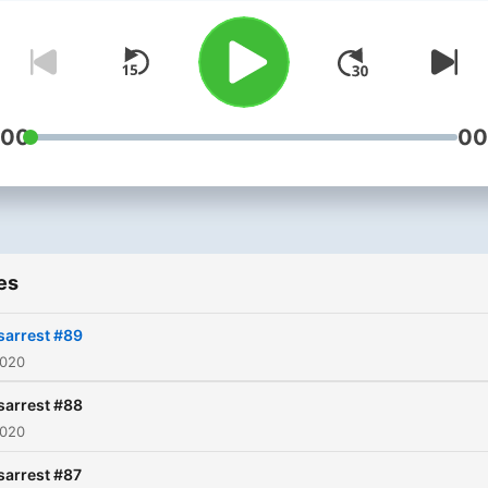
undrer seg altså over det al
meste hver tirsdag på Radi
Vinyl fra kl.21.00 og på po
når som helst. Velkommen 
vel så det.
:00
00
es
sarrest #89
2020
sarrest #88
2020
sarrest #87