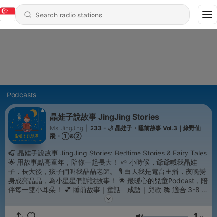
Podcasts
晶娃子說故事 JingJing Stories
Ms. JingJing
|
233 - 🌙 晶娃子・睡前故事 Vol.3｜綠野仙
蹤・①&②
🎧 晶娃子說故事 JingJing Stories: Bedtime Stories & Fairy Tales
🌟 用故事點亮童年，陪你一起長大！ 🌱 小時候，爺爺喊我晶娃
子，長大後，孩子們叫我晶晶老師。 🎙 白天我是電台主播，夜晚變
身成亮晶晶，為小星星們訴說故事！ 🌟 最暖心的兒童Podcast，陪
伴每一雙小耳朵！ 💕 睡前故事｜童話｜成語｜兒歌 📚 適合 3-8 歲
兒童與爸媽一起收聽的親子播客首選！ 📩 寫信給老師 👉
JingJingStories@gmail.com 🎂 填寫生日祝福表單👉
1