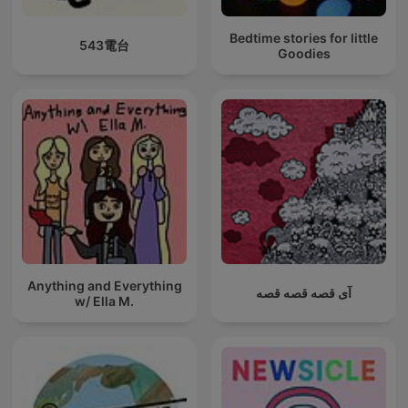
Bedtime stories for little
543電台
Goodies
Anything and Everything
آی قصه قصه قصه
w/ Ella M.