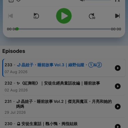
x
https://forms.gle/6gsPWLGczYB3qf2E6 🦄 臉書求讚 & 關注 👉
Volume
https://www.facebook.com/jingjingstories/ 🎥 YouTube 同步更
新 👉 https://www.youtube.com/@jingjingstories 🔔 快來訂閱
吧，一起來聽故事咯！
00:00
00:00
Episodes
-
233
🌙 晶娃子・睡前故事 Vol.3｜綠野仙蹤・①&②
07 Aug 2026
-
232
✨《紅舞鞋》｜安徒生經典童話改編｜睡前故事
02 Aug 2026
-
231
🌙 晶娃子・睡前故事 Vol.2｜傑克與魔豆・月亮和她的
媽媽
29 Jul 2026
-
230
🔮 安徒生童話｜醜小鴨・拇指姑娘