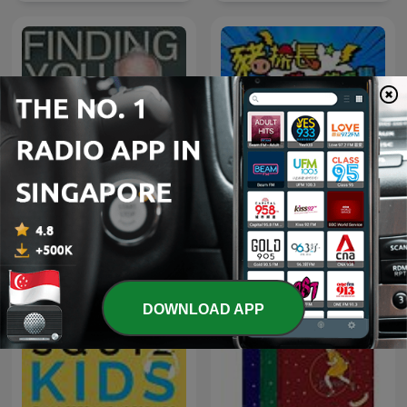
Finding You: with Dr. Brad
豬探長推理故事集
Reedy
DOWNLOAD APP