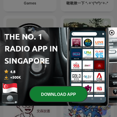
Games
啾啾揪一下 °˖✧◝(⁰▿⁰)◜✧˖°
TAMIL RADIO LIGHT - THE
Soccer
Pavi என்கிற THRA
DOWNLOAD APP