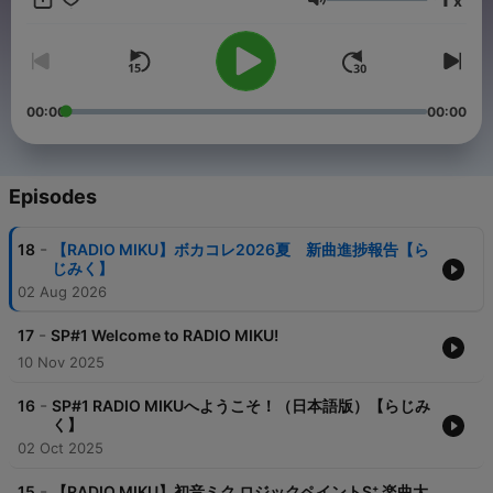
x
す！ また清水AI（Shimizu AI）による英語版も不定期に配信しま
Volume
す。 #初音ミク #CBCラジオ #らじみく #MEIKO #KAITO #鏡音
リン #鏡音レン #巡音ルカ ※英語版は音声多言語変換ツール「リ
ングイイネ！」を使用しております。
00:00
00:00
Episodes
-
18
【RADIO MIKU】ボカコレ2026夏 新曲進捗報告【ら
じみく】
02 Aug 2026
-
17
SP#1 Welcome to RADIO MIKU!
10 Nov 2025
-
16
SP#1 RADIO MIKUへようこそ！（日本語版）【らじみ
く】
02 Oct 2025
-
15
【RADIO MIKU】初音ミク ロジックペイントS⁺ 楽曲大