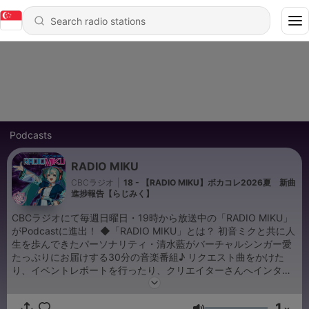
Podcasts
RADIO MIKU
CBCラジオ
|
18 - 【RADIO MIKU】ボカコレ2026夏 新曲
進捗報告【らじみく】
CBCラジオにて毎週日曜日・19時から放送中の「RADIO MIKU」
がPodcastに進出！ ◆「RADIO MIKU」とは？ 初音ミクと共に人
生を歩んできたパーソナリティ・清水藍がバーチャルシンガー愛
たっぷりにお届けする30分の音楽番組♪ リクエスト曲をかけた
り、イベントレポートを行ったり、クリエイターさんへインタビ
ューをしたり…曲を作ったり！？ “創作の楽しさ”に触れられる番
組です！ Podcastでは、インタビューを再編集してお届けしま
1