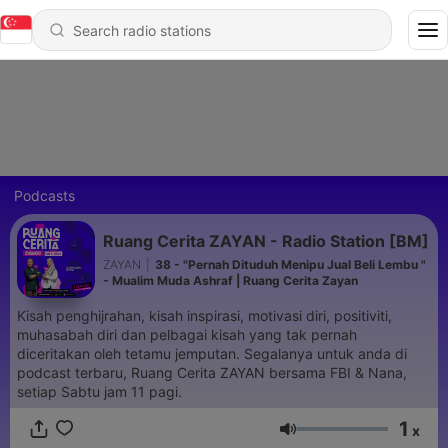
Podcasts
Ruang Cerita ZAYAN - Radio Station [BM]
ZAYAN
|
38 - "Pernah Dituduh Menipu Jual Beli Lembu "
- Mualim Muda Ashraf | Ruang Cerita Zayan
Kisah penghijrahan, kisah inspirasi, motivasi diri, positiviti,
muhasabah diri dan pelbagai kisah yang tak pernah
diceritakan oleh tetamu jemputan. Segalanya untuk anda di
podcast terbaru, Ruang Cerita ZAYAN bersama FBI & Nana,
setiap Sabtu jam 11 pagi.
1
x
Volume