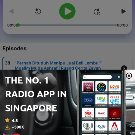
00:00
00:00
Episodes
-
38
"Pernah Dituduh Menipu Jual Beli Lembu " -
Mualim Muda Ashraf | Ruang Cerita Zayan
19 Jun 2026
-
37
ZAYAN | "Kehadiran Ryzal Memberi Cahaya Dalam
Hidup Maryam" - Durian Kimchi | Ruang Cerita
Zayan
24 Apr 2026
-
36
ZAYAN | "Jauh Aku Ingin Lari Dari Kerja Dakwah ..."
- YB Senator Ustazah Marhamah Rosli | Ruang
Cerita Zayan
20 Mar 2026