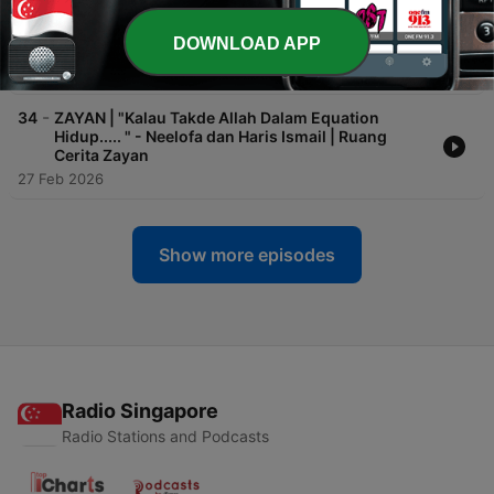
-
35
ZAYAN | "Buta Ini Adalah Hadiah Daripada Allah," -
DOWNLOAD APP
Masitah Mohd Affandy | Ruang Cerita Zayan
19 Mar 2026
-
34
ZAYAN | "Kalau Takde Allah Dalam Equation
Hidup..... " - Neelofa dan Haris Ismail | Ruang
Cerita Zayan
27 Feb 2026
Show more episodes
Radio Singapore
Radio Stations and Podcasts