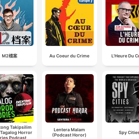
revealed the troubled psy
of individuals like Luigi
I think it's easier for a woman to hide a dark secret
because people simply don't suspect women of bein
Mangione, we examine ho
evil.
modern society's pressure
00:43:10 · Uma reflexão sobre como o preconceito social pod
cooker environment can
facilitar crimes cometidos por mulheres.
transform ordinary people 
M2檔案
Au Coeur du Crime
L'Heure Du C
subjects of true crime
investigation. But what
awakens the deepest curio
isn't just the crime itself—i
the contradiction that lives
within us all. Why do we fi
ourselves drawn to these
stories of murder and
ong Takipsilim
homicide? What is it about
Lentera Malam
 Tagalog Horror
Spy Citie
(Podcast Horor)
best true crime podcast
ries Podcast