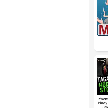
Kwent
Pinoy
Sto