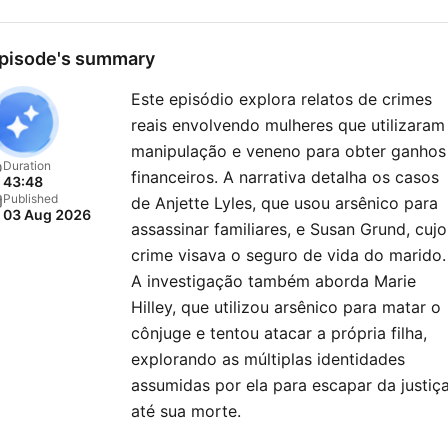
darkest deeds, True Crime
Documentary awakens a pr
pisode's summary
fascination that echoes
Este episódio explora relatos de crimes
through every corner of h
reais envolvendo mulheres que utilizaram
consciousness. This isn't j
manipulação e veneno para obter ganhos
another true crime podca
Duration
financeiros. A narrativa detalha os casos
43:48
it's a forensic science
Published
de Anjette Lyles, que usou arsênico para
03 Aug 2026
expedition into the labyrint
assassinar familiares, e Susan Grund, cujo
serial killers, unsolved
crime visava o seguro de vida do marido.
mysteries, and the hauntin
A investigação também aborda Marie
Hilley, que utilizou arsênico para matar o
crime scenes that transfo
cônjuge e tentou atacar a própria filha,
ordinary communities into
explorando as múltiplas identidades
epicenters of horror. Each
assumidas por ela para escapar da justiç
episode dissolves the barr
até sua morte.
between listener and