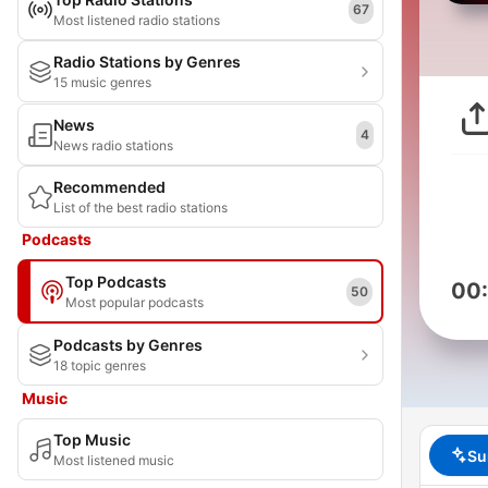
67
Most listened radio stations
Radio Stations by Genres
15 music genres
News
4
News radio stations
Recommended
List of the best radio stations
Podcasts
Top Podcasts
00
50
Most popular podcasts
Podcasts by Genres
18 topic genres
Music
Top Music
Su
Most listened music