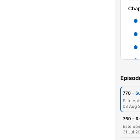
Chap
Episod
C
-
770
Su
High
03 Aug 
-
769
R
31 Jul 2