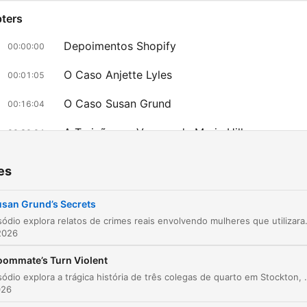
investigator, drawing you i
ters
the same Miami Florida str
where detectives once
Depoimentos Shopify
00:00:00
pursued shadows, or the f
O Caso Anjette Lyles
00:01:05
shrouded hills of San
O Caso Susan Grund
Francisco where unsolved
00:16:04
mysteries continue to vibr
A Traição e o Veneno de Marie Hilley
00:30:04
with unanswered question
As Fugas e Identidades de Marie
00:37:02
Our true crime documentar
es
don't simply recount even
lick on a chapter to go directly to that moment
they resurrect them, breat
san Grund’s Secrets
lights
Este episódio explora relatos de crimes reais envolvendo mulheres que utilizaram manipulação e veneno para obter ganhos financeiros. A 
life into cold cases through
2026
She used an ant poison. It was called taro ant
meticulous investigation a
poisoning. And it was supposedly very sweet to attra
oommate’s Turn Violent
the kind of forensic scienc
ants.
Este episódio explora a trágica história de três colegas de quarto em Stockton, Califórnia, e o brutal assassinato de Jeff Wheatley. A narrativa detalha desde as tensões crescentes na residênc
precision that would make
026
00:04:44 · O narrador descreve o método utilizado por Anjett
even the most seasoned c