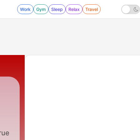
Work
Gym
Sleep
Relax
Travel
rue