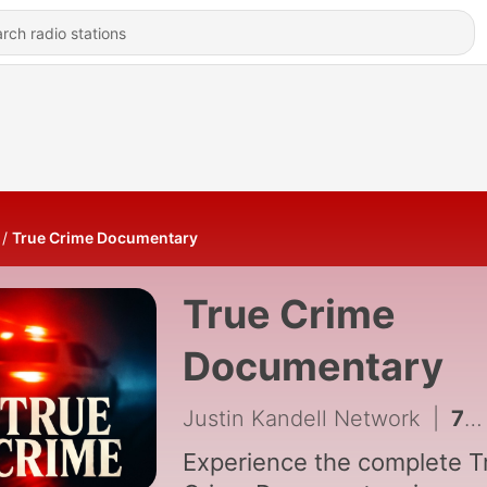
True Crime Documentary
True Crime
Documentary
Justin Kandell Network
|
770 - Susan Grund’s Secrets
Experience the complete T