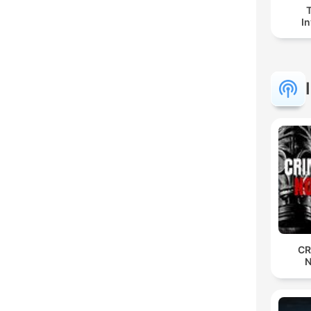
In
CR