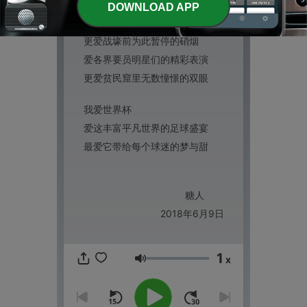
我爱世界杯
DOWNLOAD APP
爱漫空飞舞欢乐的彩练纸片
更爱战壕前为此暂停的硝烟
爱各界要员明星们的精彩表演
更爱贫民窟里无数憧憬的双眼
我爱世界杯
爱这丰富平凡世界的足球盛宴
最爱它带给每个球迷的梦与甜
糖人
2018
年
6
月
9
日
1
x
Volume