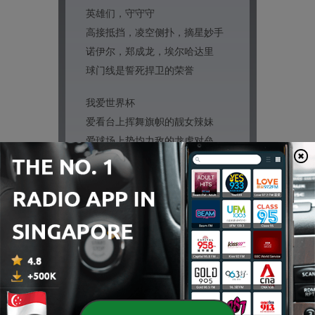
英雄们，守守守
高接抵挡，凌空侧扑，摘星妙手
诺伊尔，郑成龙，埃尔哈达里
球门线是誓死捍卫的荣誉
我爱世界杯
爱看台上挥舞旗帜的靓女辣妹
爱球场上势均力敌的龙虎对垒
爱将帅们气急败坏淡定从容
爱解说员妙语连珠谈笑风生
我爱世界杯
爱灿烂奖杯上闪耀的光荣与智慧
也爱黯然出局时沸腾的血与泪水
爱睥睨群雄的呐喊舍我其谁
也爱站着离开力尽的无怨无悔