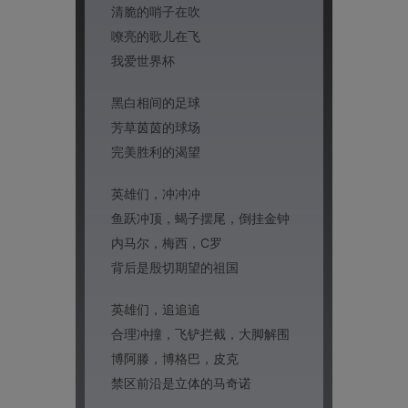
清脆的哨子在吹
嘹亮的歌儿在飞
我爱世界杯
黑白相间的足球
芳草茵茵的球场
完美胜利的渴望
英雄们，冲冲冲
鱼跃冲顶，蝎子摆尾，倒挂金钟
内马尔，梅西，C罗
背后是殷切期望的祖国
英雄们，追追追
合理冲撞，飞铲拦截，大脚解围
博阿滕，博格巴，皮克
禁区前沿是立体的马奇诺