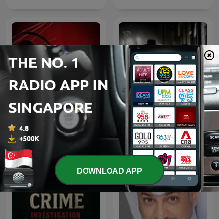
Snapped: Women Who
Crime Classics: True
Murder
Crime
DOWNLOAD APP