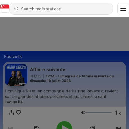
Podcasts
Affaire suivante
BFMTV
|
1224 - L'intégrale de Affaire suivante du
dimanche 19 juillet 2026
Dominique Rizet, en compagnie de Pauline Revenaz, revient
sur de grandes affaires policières et judiciaires faisant
l'actualité.
1
x
Volume