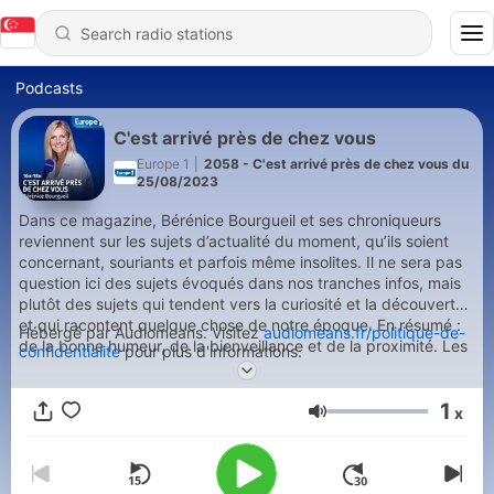
Podcasts
C'est arrivé près de chez vous
Europe 1
|
2058 - C'est arrivé près de chez vous du
25/08/2023
Dans ce magazine, Bérénice Bourgueil et ses chroniqueurs
reviennent sur les sujets d’actualité du moment, qu’ils soient
concernant, souriants et parfois même insolites. Il ne sera pas
question ici des sujets évoqués dans nos tranches infos, mais
plutôt des sujets qui tendent vers la curiosité et la découverte
et qui racontent quelque chose de notre époque. En résumé :
Hébergé par Audiomeans. Visitez
audiomeans.fr/politique-de-
de la bonne humeur, de la bienveillance et de la proximité. Les
confidentialite
pour plus d'informations.
auditeurs peuvent réagir/intervenir par le biais des réseaux
sociaux et du 3921.
1
x
Volume