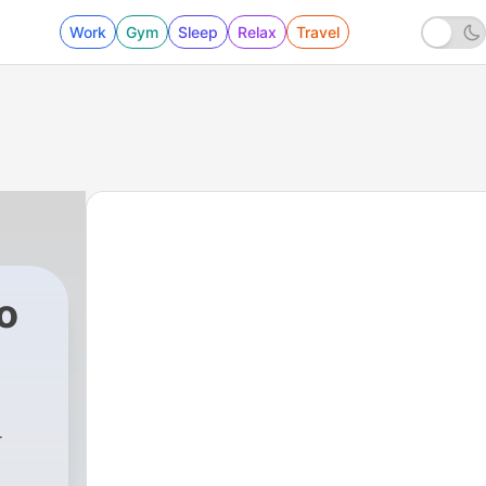
Work
Gym
Sleep
Relax
Travel
o