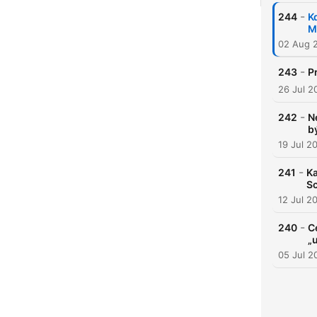
-
244
K
M
02 Aug 
-
243
P
26 Jul 2
-
242
N
b
19 Jul 2
-
241
Ka
Sc
12 Jul 2
-
240
C
„
05 Jul 2