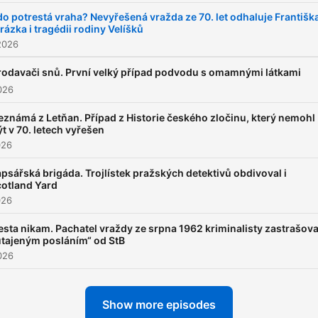
do potrestá vraha? Nevyřešená vražda ze 70. let odhaluje Františk
rázka i tragédii rodiny Velíšků
2026
rodavači snů. První velký případ podvodu s omamnými látkami
026
eznámá z Letňan. Případ z Historie českého zločinu, který nemohl
ýt v 70. letech vyřešen
026
psářská brigáda. Trojlístek pražských detektivů obdivoval i
otland Yard
026
esta nikam. Pachatel vraždy ze srpna 1962 kriminalisty zastrašova
utajeným posláním“ od StB
026
Show more episodes