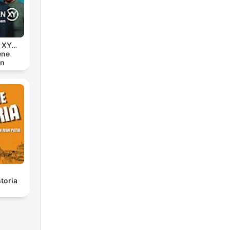
n XY…
ene
en
toria