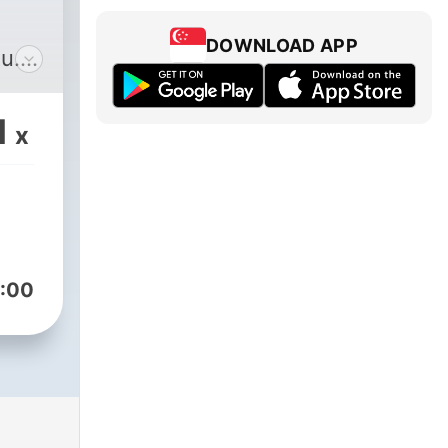
DOWNLOAD APP
u.
orie
1
x
ilní
bu
:00