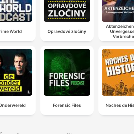
Aktenzeiche
rime World
Opravdové zločiny
Unvergess
Verbrech
Onderwereld
Forensic Files
Noches de His