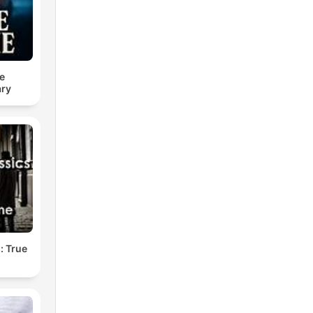
e
ry
: True