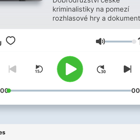
Dobrodružství české
kriminalistiky na pomezí
rozhlasové hry a dokument
Všechny díly podcastu Hist
Volume
českého zločinu můžete
pohodlně poslouchat v mob
aplikaci mujRozhlas pro
Android
a
iOS
nebo na we
mujRozhlas.cz
.
:00
00
es