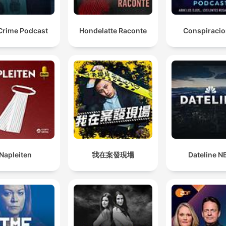
Crime Podcast
Hondelatte Raconte
Conspiraci
Napleiten
我在案發現場
Dateline N