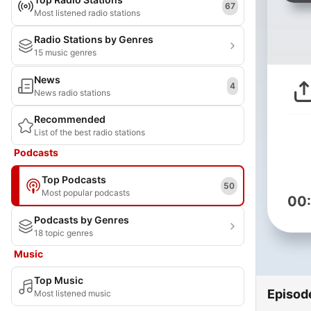
67
Most listened radio stations
Radio Stations by Genres
15 music genres
News
4
News radio stations
Recommended
List of the best radio stations
Podcasts
Top Podcasts
50
Most popular podcasts
00
Podcasts by Genres
18 topic genres
Music
Top Music
Episod
Most listened music