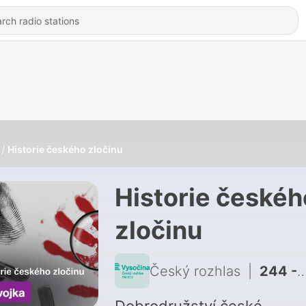
Historie českého zločinu
Historie českéh
zločinu
Český rozhlas
|
244 - Kdo potrestá vraha? Nevyřešená vražda ze 70. let odhaluje Františka Mrázka i tragédii rodiny Velíšků