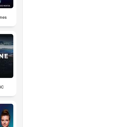
ones
BC