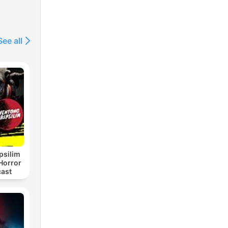
See all
psilim
Horror
cast