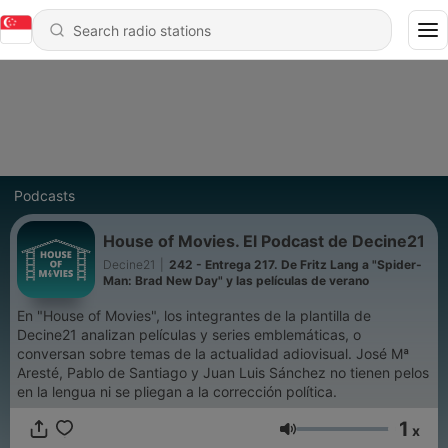
Podcasts
House of Movies. El Podcast de Decine21
Decine21
|
242 - Entrega 217. De Fritz Lang a "Spider-
Man: Brad New Day" y las películas de verano
En "House of Movies", los integrantes de la plantilla de
Decine21 analizan películas y series emblemáticas, o
conversan sobre temas de la actualidad adiovisual. José Mª
Aresté, Pablo de Santiago y Juan Luis Sánchez no tienen pelos
en la lengua ni se pliegan a la corrección política.
1
x
Volume