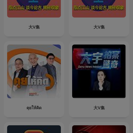
大V集
大V集
คุยให้คิด
大V集