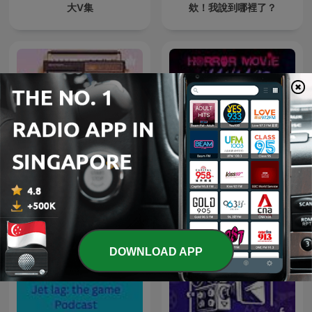
大V集
欸！我說到哪裡了？
Mokka Radio - Tamil
Horror Movie Maniacs
Podcast
DOWNLOAD APP