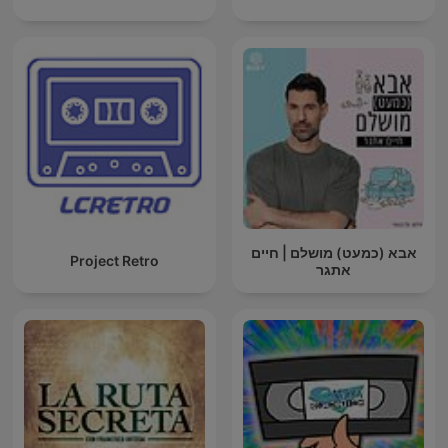
אבא (כמעט) מושלם | חיים
Project Retro
אתגר