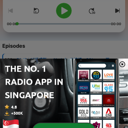
00:00
00:00
Episodes
-
256
E247｜对话盛颖：xAI，Infra的浪漫，SGLang，开
源，平权与“甄嬛传”
04 Aug 2026
-
255
E246｜何谓蒸馏？聊聊硅谷如何看中国开放模型逼近
前沿
31 Jul 2026
-
254
E245｜藏在大模型背后的新闻人：GPT们的回复是这
样写出来的
23 Jul 2026
-
253
E244｜机器人走错路了？与苏度韩铮聊聊具身智能的