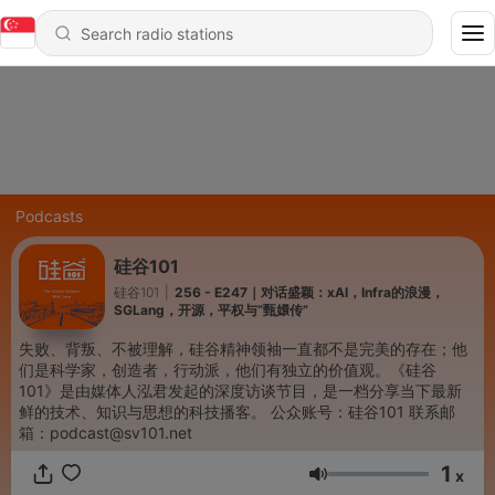
Podcasts
硅谷101
硅谷101
|
256 - E247｜对话盛颖：xAI，Infra的浪漫，
SGLang，开源，平权与“甄嬛传”
失败、背叛、不被理解，硅谷精神领袖一直都不是完美的存在；他
们是科学家，创造者，行动派，他们有独立的价值观。《硅谷
101》是由媒体人泓君发起的深度访谈节目，是一档分享当下最新
鲜的技术、知识与思想的科技播客。 公众账号：硅谷101 联系邮
箱：podcast@sv101.net
1
x
Volume