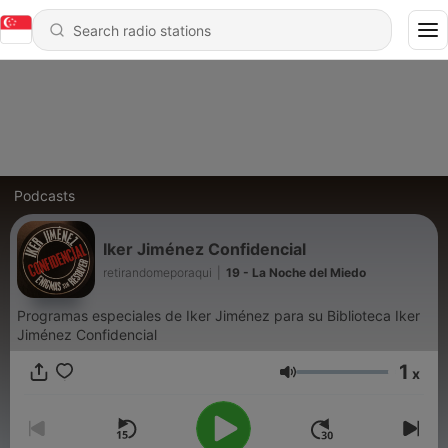
Podcasts
Iker Jiménez Confidencial
retirandomeporaqui
|
19 - La Noche del Miedo
Programas especiales de Iker Jiménez para su Biblioteca Iker
Jiménez Confidencial
1
x
Volume