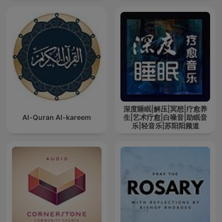
深度睡眠|解压|冥想|疗愈养
Al-Quran Al-kareem
生|艺术疗愈|白噪音|助眠音
乐|轻音乐|苏阳阳频道