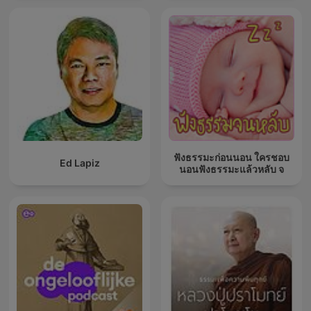
ฟังธรรมะก่อนนอน ใครชอบ
Ed Lapiz
นอนฟังธรรมะแล้วหลับ จ