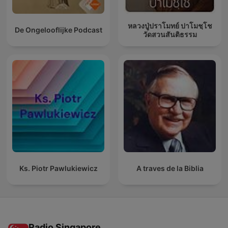
หลวงปู่ปราโมทย์ ปาโมชฺโช
De Ongelooflijke Podcast
วัดสวนสันติธรรม
Ks. Piotr Pawlukiewicz
A traves de la Biblia
Radio Singapore