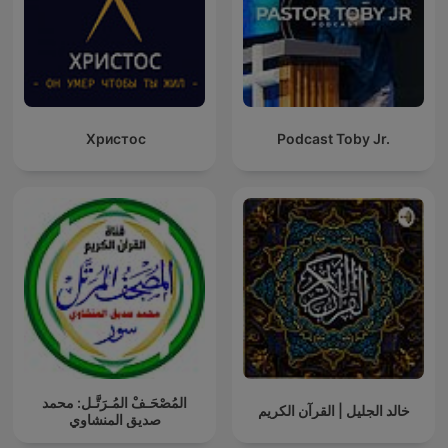
Христос
Podcast Toby Jr.
المُصْحَـفْ المُـرَتَّـل: محمد
خالد الجليل | القرآن الكريم
صديق المنشاوي