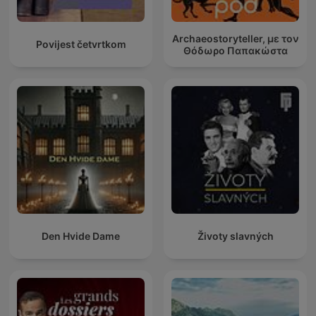
Archaeostoryteller, με τον
Povijest četvrtkom
Θόδωρο Παπακώστα
Den Hvide Dame
Životy slavných