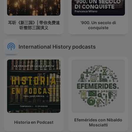
耳听《新三国》| 带你免费速
'900. Un secolo di
听整部三国演义
conquiste
International History podcasts
Efemérides con Nibaldo
Historia en Podcast
Mosciatti