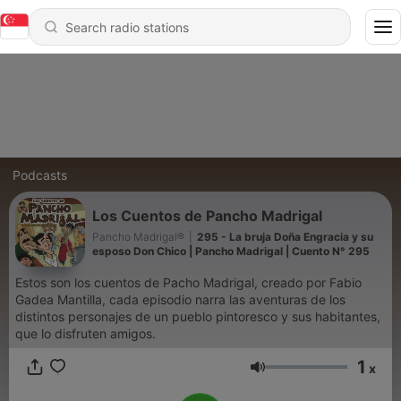
Podcasts
Los Cuentos de Pancho Madrigal
Pancho Madrigal®
|
295 - La bruja Doña Engracia y su
esposo Don Chico | Pancho Madrigal | Cuento N° 295
Estos son los cuentos de Pacho Madrigal, creado por Fabio
Gadea Mantilla, cada episodio narra las aventuras de los
distintos personajes de un pueblo pintoresco y sus habitantes,
que lo disfruten amigos.
1
x
Volume