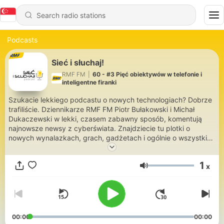
Podcasts
Sieć i słuchaj!
RMF FM
|
60 - #3 Pięć obiektywów w telefonie i
inteligentne firanki
Szukacie lekkiego podcastu o nowych technologiach? Dobrze
trafiliście. Dziennikarze RMF FM Piotr Bułakowski i Michał
Dukaczewski w lekki, czasem zabawny sposób, komentują
najnowsze newsy z cyberświata. Znajdziecie tu plotki o
nowych wynalazkach, grach, gadżetach i ogólnie o wszystkim,
co można podłączyć do prądu, czy Internetu.
1
x
Volume
00:00
00:00