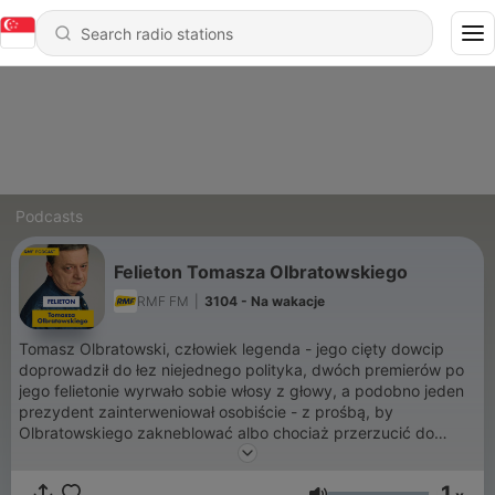
Podcasts
Felieton Tomasza Olbratowskiego
RMF FM
|
3104 - Na wakacje
Tomasz Olbratowski, człowiek legenda - jego cięty dowcip
doprowadził do łez niejednego polityka, dwóch premierów po
jego felietonie wyrwało sobie włosy z głowy, a podobno jeden
prezydent zainterweniował osobiście - z prośbą, by
Olbratowskiego zakneblować albo chociaż przerzucić do
sekcji sportowej! A co na to sam Olbratowski?! Jak zwykle
tylko się z tego śmieje od ponad ćwierć wieku - codziennie tuż
1