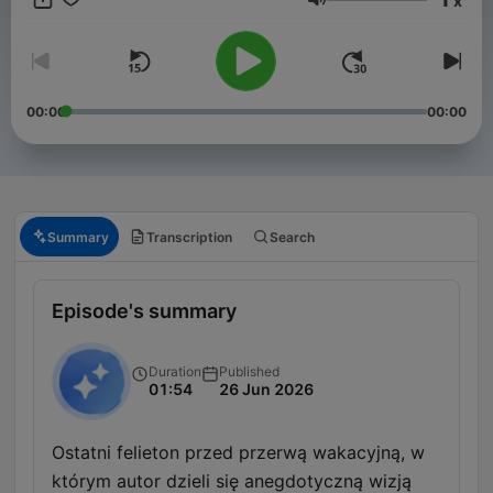
x
przed ósmą w RMF FM.
Volume
00:00
00:00
Summary
Transcription
Search
Episode's summary
Duration
Published
01:54
26 Jun 2026
Ostatni felieton przed przerwą wakacyjną, w
którym autor dzieli się anegdotyczną wizją