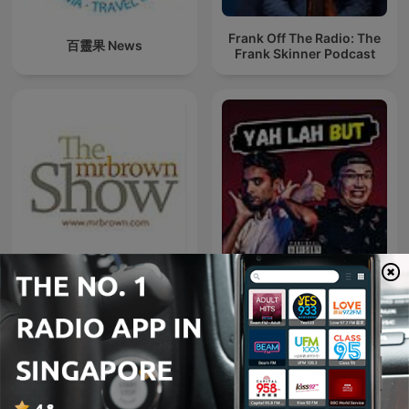
Frank Off The Radio: The
百靈果 News
Frank Skinner Podcast
the mrbrown show
Yah Lah But