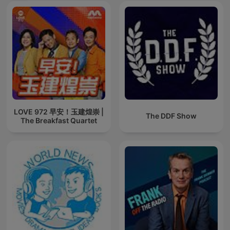
LOVE 972 早安！玉建煌崇 |
The DDF Show
The Breakfast Quartet