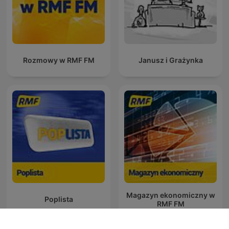
Rozmowy w RMF FM
Janusz i Grażynka
Magazyn ekonomiczny w
Poplista
RMF FM