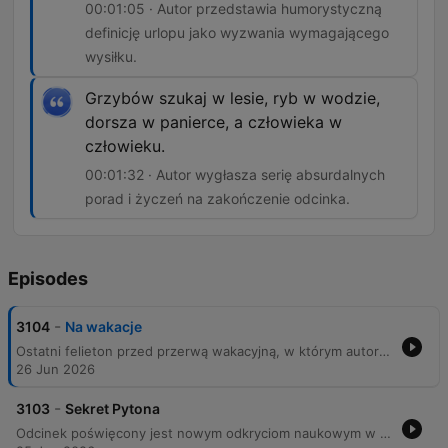
00:01:05 · Autor przedstawia humorystyczną
definicję urlopu jako wyzwania wymagającego
wysiłku.
Grzybów szukaj w lesie, ryb w wodzie,
dorsza w panierce, a człowieka w
człowieku.
00:01:32 · Autor wygłasza serię absurdalnych
porad i życzeń na zakończenie odcinka.
Episodes
-
3104
Na wakacje
Ostatni felieton przed przerwą wakacyjną, w którym autor dzieli się anegdotyczną wizją zmęczonych felietonów, domagających się odpoczynku po intensywnym okresie tematycznym obejmującym politykę oraz tematy społeczne. Autor odwołuje się do potrzeby regeneracji sił przed powrotem we wrześniu, kończąc nagranie życzeniami spokojnego wypoczynku oraz refleksją nad naturą urlopu.
26 Jun 2026
-
3103
Sekret Pytona
Odcinek poświęcony jest nowym odkryciom naukowym w kontekście walki z otyłością i nadwagą. Prelegent omawia problematykę nadmiernej masy ciała oraz popularne, często nieskuteczne metody odchudzania, takie jak restrykcyjne diety czy gimnastyka. Głównym tematem jest doniesienie o zidentyfikowaniu wyjątkowej cząsteczki w krwi pytona, która u myszy skutecznie ogranicza apetyt, co może stanowić przełom w leczeniu otyłości u ludzi.