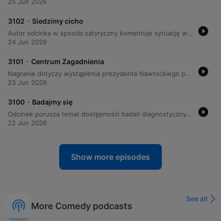
25 Jun 2026
-
3102
Siedzimy cicho
Autor odcinka w sposób satyryczny komentuje sytuację wewnątrz partii Prawo i Sprawiedliwość, odnosząc się do słów sztabowca o tym, że partia zyskuje najwięcej, gdy nic nie robi i nie wypowiada niepotrzebnych słów. Tekst wyśmiewa trudność w utrzymaniu dyscypliny komunikacyjnej przez polityków PiS, sugerując, że ich naturalną cechą jest niezdolność do milczenia. Analiza skupia się na tym, że strategia 'siedzenia cicho' jest niemożliwa do zrealizowania w praktyce, ponieważ politycy tej formacji zawsze znajdą powód, by wyjść do mediów i wskazać winnych, nawet w najbardziej absurdalnych okolicznościach.
24 Jun 2026
-
3101
Centrum Zagadnienia
Nagranie dotyczy wystąpienia prezydenta Nawrockiego podczas konferencji Poland Future Summit, której tematem przewodnim był kryzys demograficzny w Polsce. Prezydent wezwał do podjęcia zdecydowanych działań oraz postawienia rodziny i człowieka w centrum zagadnień. Autor materiału poddaje jednak krytyce retorykę tego wystąpienia, ironicznie analizując pojęcie "zagadnienia". Wskazuje, że używanie tak ogólnych sformułowań służy jedynie maskowaniu braku konkretnych rozwiązań dla problemu demograficznego.
23 Jun 2026
-
3100
Badajmy się
Odcinek porusza temat dostępności badań diagnostycznych w Polsce oraz refleksuje nad znaczeniem profilaktyki zdrowotnej. Autor odnosi się do publicznych wypowiedzi dotyczących finansowania ochrony zdrowia, zestawiając je z realnymi problemami pacjentów, takimi jak długie terminy oczekiwania na gastroskopię czy kolonoskopię. Program skłania do przemyśleń nad wartością regularnych badań przesiewowych, niezależnie od trudności w dostępie do placówek medycznych.
22 Jun 2026
Show more episodes
See all
More Comedy podcasts