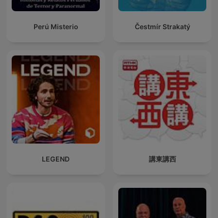
Perú Misterio
Čestmír Strakatý
LEGEND
講東講西