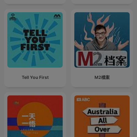
Tell You First
M2檔案