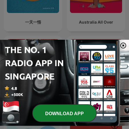
一天一悟
Australia All Over
Papa Dudut Stories
TED Talks Daily
DOWNLOAD APP