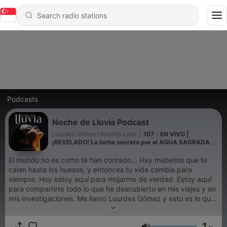
Podcasts
Noche de Lluvia Podcast
Lourdes Gómez I Insólita Labs
|
107 - EN VIVO |
¡REVELADO! La lucha secreta por el AGUA SAGRADA.
¡Misterios ocultos del líquido vital!
El mundo no es como te han contado... Hay misterios que te
calan hasta los huesos, y entonces tu vida cambia para
siempre. Hoy estoy aquí para mojarme de verdad. Estoy aquí
para compartirte todo lo que he descubierto en mis viajes y en
mis investigaciones. Me llamo Lourdes Gómez y esto es lo que
te contaría…. en una Noche de Lluvia. 🌧️
1