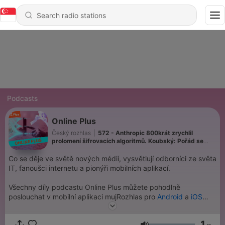
Podcasts
Online Plus
Český rozhlas
|
572 - Anthropic 800krát zrychlil
prolomení šifrovacích algoritmů. Koubský: Pořád se
tomu dá snadno čelit
Co se děje ve světě nových médií, vysvětlují odborníci ze světa
IT, fanoušci internetu a pionýři mobilních aplikací.
Všechny díly podcastu Online Plus můžete pohodlně
poslouchat v mobilní aplikaci mujRozhlas pro
Android
a
iOS
nebo na webu
mujRozhlas.cz
.
1