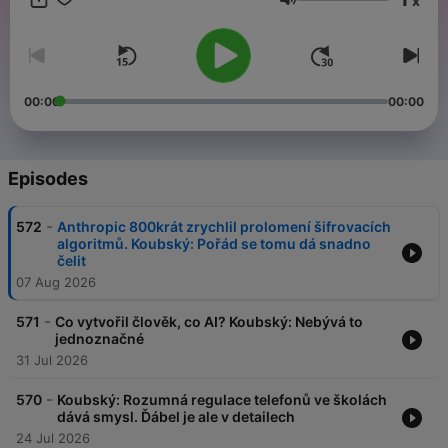
x
Volume
00:00
00:00
Episodes
-
572
Anthropic 800krát zrychlil prolomení šifrovacích
algoritmů. Koubský: Pořád se tomu dá snadno
čelit
07 Aug 2026
-
571
Co vytvořil člověk, co AI? Koubský: Nebývá to
jednoznačné
31 Jul 2026
-
570
Koubský: Rozumná regulace telefonů ve školách
dává smysl. Ďábel je ale v detailech
24 Jul 2026