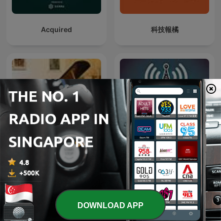
Acquired
科技報橘
Radio@Radio
Concert piano-forte
DOWNLOAD APP