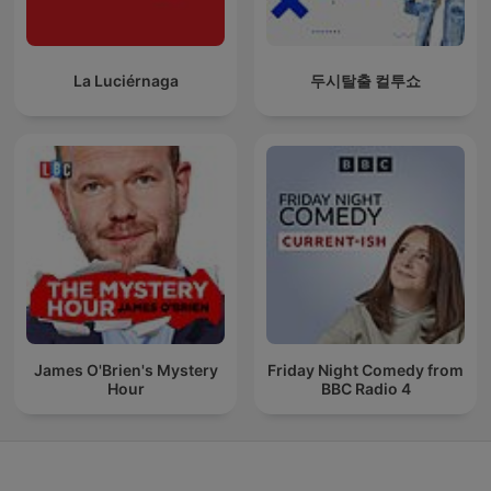
La Luciérnaga
두시탈출 컬투쇼
James O'Brien's Mystery
Friday Night Comedy from
Hour
BBC Radio 4