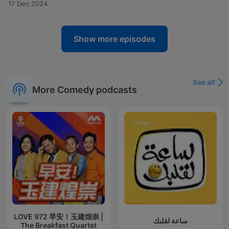
17 Dec 2024
Show more episodes
See all
More Comedy podcasts
LOVE 972 早安！玉建煌崇 |
ساعة لقلبك
The Breakfast Quartet