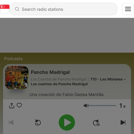
Podcasts
Pancho Madrigal
Los Cuentos de Pancho Madrigal
|
710 - Las Misiones –
Los cuentos de Pancho Madrigal
Una creación de Fabio Gadea Mantilla.
1
x
Volume