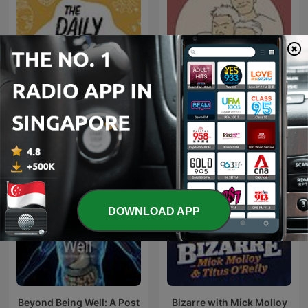
The Daily Ketchup
同志悄悄話 PodGayster
DOWNLOAD APP
Beyond Being Well: A Post
Bizarre with Mick Molloy