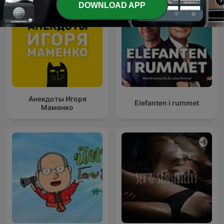
DOWNLOAD APP
Анекдоты Игоря
Elefanten i rummet
Маменко