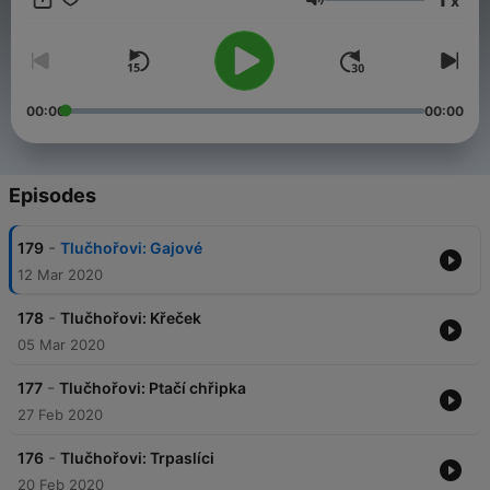
x
mujRozhlas každé pondělí vždy dalších 20 dosud nevydaných
Volume
dílů.
Všechny díly podcastu Tlučhořovi můžete pohodlně poslouchat
v mobilní aplikaci mujRozhlas pro
Android
a
iOS
nebo na webu
mujRozhlas.cz
.
00:00
00:00
Episodes
-
179
Tlučhořovi: Gajové
12 Mar 2020
-
178
Tlučhořovi: Křeček
05 Mar 2020
-
177
Tlučhořovi: Ptačí chřipka
27 Feb 2020
-
176
Tlučhořovi: Trpaslíci
20 Feb 2020