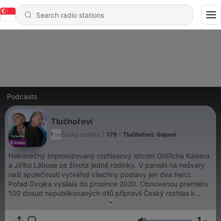
Podcasts
Tlučhořovi
Český rozhlas
|
179 - Tlučhořovi: Gajové
Nekonečný improvizovaný rozhlasový sitcom Oldřicha Kaisera
a Jiřího Lábuse ze života jedné rodinky. V parodii na nešvary
naší společnosti vytvářejí všechny postavy jen dva herci.
Pořad Dvojka vysílala do prosince 2020. Obnovenou premiéru
100 dosud nepublikovaných dílů připravil Český rozhlas k
sedmdesátinám Oldřicha Kaisera a 10 letům od jubilejního
1000. dílu. Do srpna 2025 navíc přibude na webu a v aplikaci
1