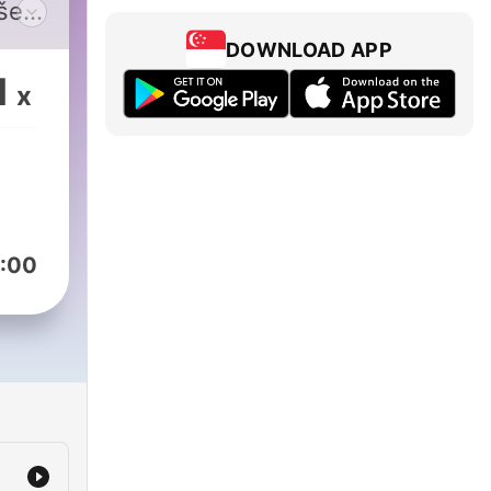
še
DOWNLOAD APP
si o
1
x
a o
ci
iOS
:00
cz
.