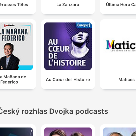
Grosses Têtes
La Zanzara
Última Hora C
la Mañana de
Au Cœur de l'Histoire
Matices
Federico
Český rozhlas Dvojka podcasts