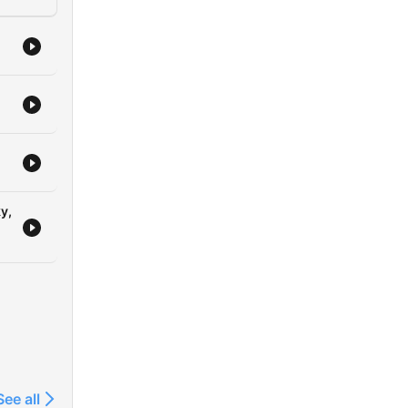
y,
See all