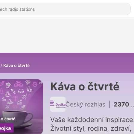
Káva o čtvrté
Káva o čtvrté
Český rozhlas
|
2370 - Vaše každodenní inspirace: Počasí letošního léta
Vaše každodenní inspirace
Životní styl, rodina, zdraví,