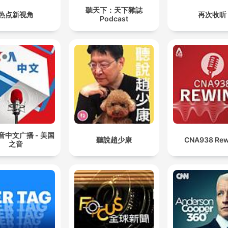
聽天下：天下雜誌
热点新视角
再次收听
Podcast
音中文广播 - 美国
聽說趙少康
CNA938 Rew
之音