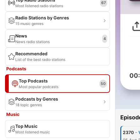
67
Most listened radio stations
Radio Stations by Genres
15 music genres
News
4
News radio stations
Recommended
List of the best radio stations
Podcasts
00
Top Podcasts
50
Most popular podcasts
Podcasts by Genres
18 topic genres
Music
Episod
Top Music
-
Most listened music
2370