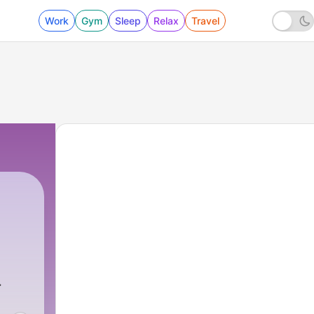
Work
Gym
Sleep
Relax
Travel
.