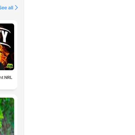
See all
ent NRL