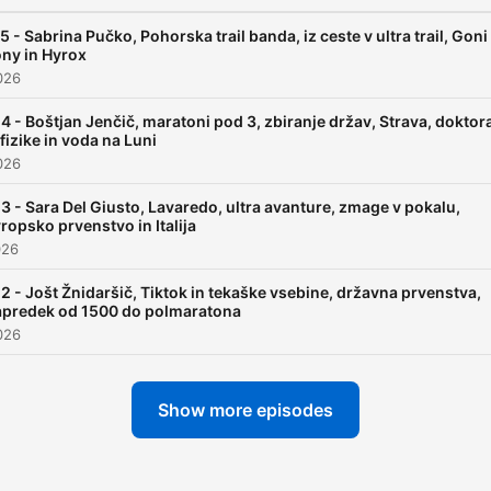
5 - Sabrina Pučko, Pohorska trail banda, iz ceste v ultra trail, Goni
ny in Hyrox
026
4 - Boštjan Jenčič, maratoni pod 3, zbiranje držav, Strava, doktor
 fizike in voda na Luni
026
3 - Sara Del Giusto, Lavaredo, ultra avanture, zmage v pokalu,
ropsko prvenstvo in Italija
026
2 - Jošt Žnidaršič, Tiktok in tekaške vsebine, državna prvenstva,
apredek od 1500 do polmaratona
026
Show more episodes