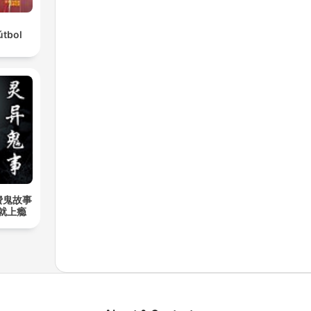
útbol
费鬼故事
听就上瘾