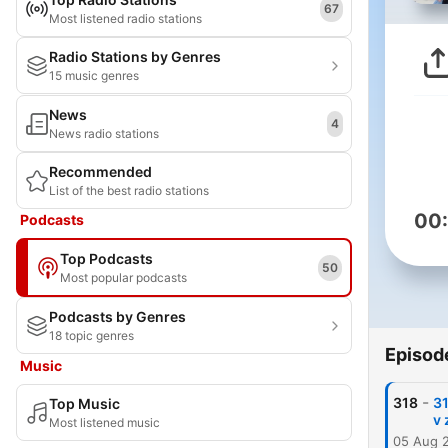
67
Most listened radio stations
Radio Stations by Genres
15 music genres
News
4
News radio stations
Recommended
List of the best radio stations
00
Podcasts
Top Podcasts
50
Most popular podcasts
Podcasts by Genres
18 topic genres
Episod
Music
-
318
31
Top Music
v 
Most listened music
05 Aug 