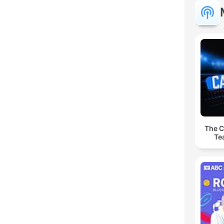
The C
Te