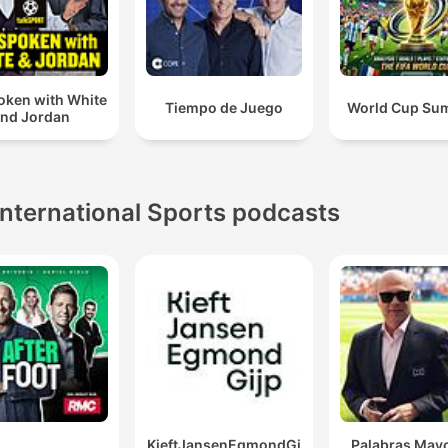
oken with White
Tiempo de Juego
World Cup Su
nd Jordan
International Sports podcasts
KieftJansenEgmondGi
Palabras Mayo