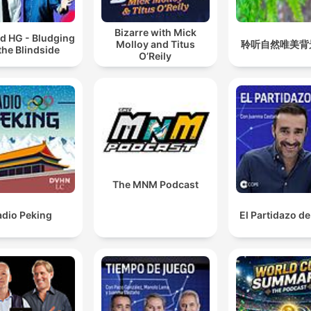
Bizarre with Mick
d HG - Bludging
Molloy and Titus
聆听自然唯美背
the Blindside
O’Reily
The MNM Podcast
adio Peking
El Partidazo d