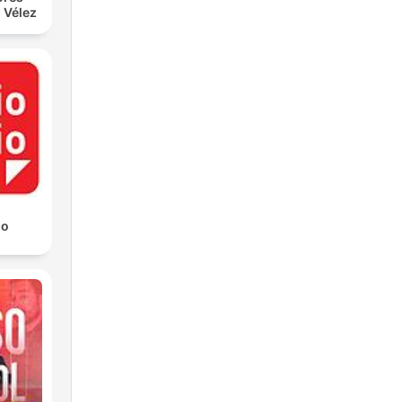
 Vélez
io