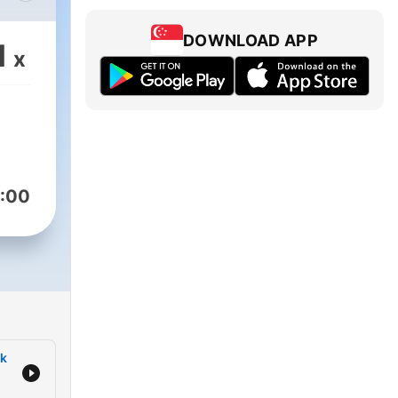
DOWNLOAD APP
1
x
,
:00
či.
ek