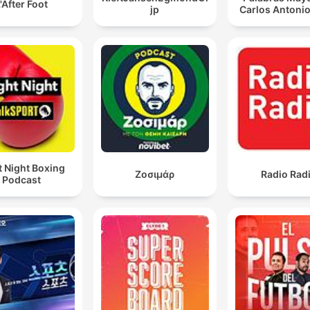
'After Foot
jp
Carlos Antonio
t Night Boxing
Ζοσιμάρ
Radio Rad
Podcast