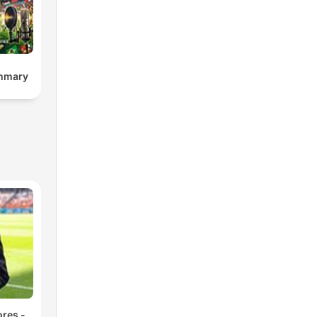
mmary
res -