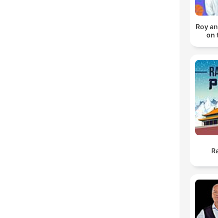
Roy an
on 
R