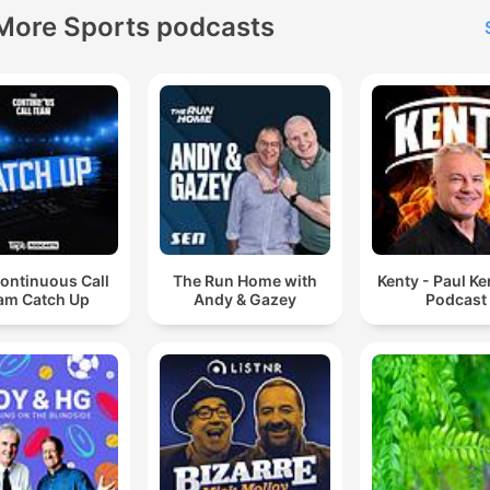
More Sports podcasts
ontinuous Call
The Run Home with
Kenty - Paul K
am Catch Up
Andy & Gazey
Podcast