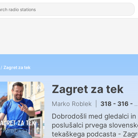
Zagret za tek
Zagret za tek
Marko Roblek
|
318 - 316 - Jože Kojc, HYROX, PRO kategorija, svetovni rekordi in napredek v zrelih letih
Dobrodošli med gledalci in
poslušalci prvega slovens
tekaškega podcasta - Zagr