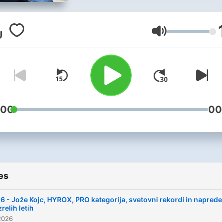
za tek! Vaš gostitelj Marko
Roblek skupaj z gosti
poskušam biti informativen
Volume
zanimiv, zabaven in
provokativen. Naročite se zdaj!
Lahko po mili volji tudi
všečkate in delite. Celo
donirate! Hvaležen iz srca,
:00
00
drage tekačice in dragi teka
es
6 - Jože Kojc, HYROX, PRO kategorija, svetovni rekordi in napred
zrelih letih
2026