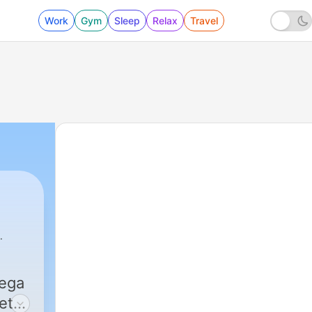
Work
Gym
Sleep
Relax
Travel
kega
et