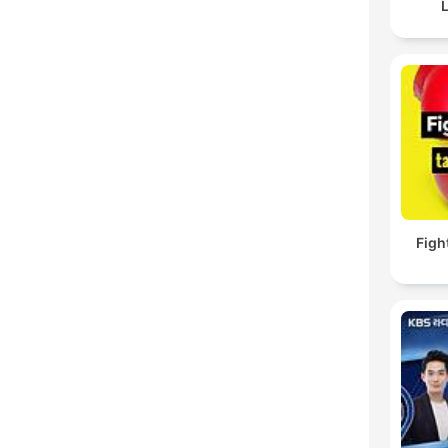
L
Figh