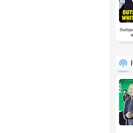
Outsp
a