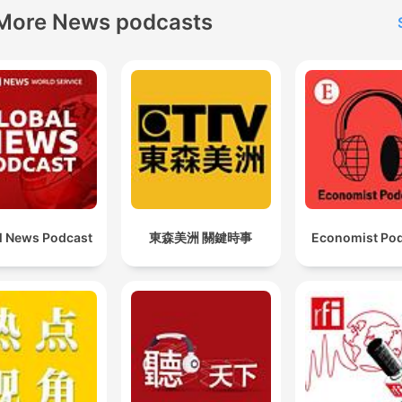
More News podcasts
l News Podcast
東森美洲 關鍵時事
Economist Po