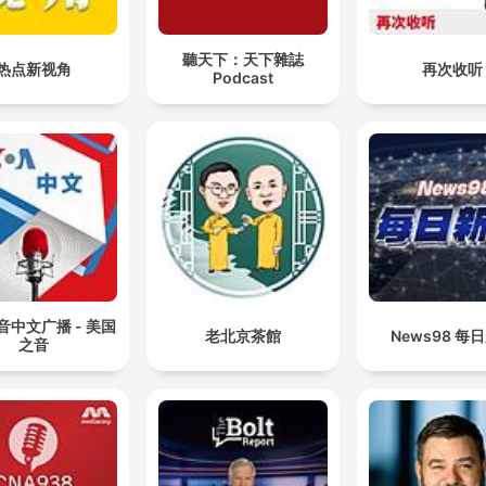
聽天下：天下雜誌
热点新视角
再次收听
Podcast
音中文广播 - 美国
老北京茶館
News98 每
之音