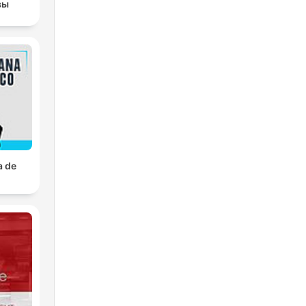
вы
a de