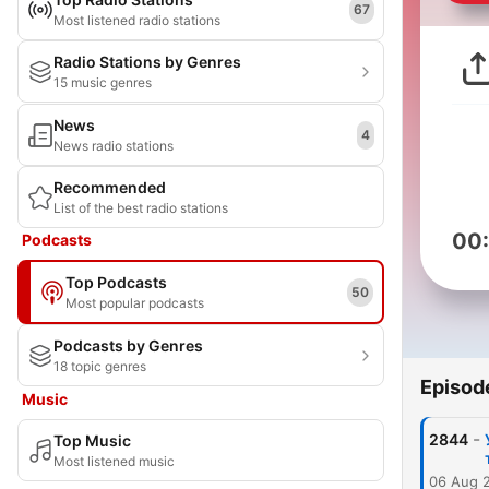
67
Most listened radio stations
Radio Stations by Genres
15 music genres
News
4
News radio stations
Recommended
List of the best radio stations
00
Podcasts
Top Podcasts
50
Most popular podcasts
Podcasts by Genres
18 topic genres
Episod
Music
-
2844
Top Music
Most listened music
06 Aug 