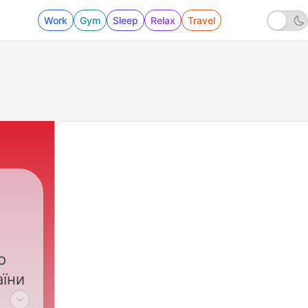
Work
Gym
Sleep
Relax
Travel
о
аїни