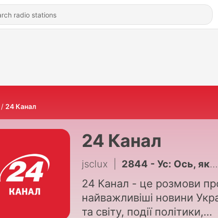
24 Канал
24 Канал
jsclux
|
2844 - Ус: Ось, якими будуть перші дії Умєрова на посаді голови СЗР. Це треба чути
24 Канал - це розмови пр
найважливіші новини Укр
та світу, події політики,