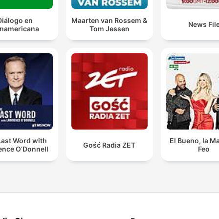
Diálogo en
Maarten van Rossem &
News Fil
namericana
Tom Jessen
Last Word with
El Bueno, la Ma
Gość Radia ZET
ence O’Donnell
Feo