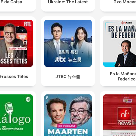
 É da Coisa
Ukraine: The Latest
Эхо Моск
Es la Mañan
Grosses Têtes
JTBC 뉴스룸
Federico