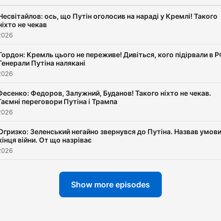
Несвітайлов: ось, що Путін оголосив на нараді у Кремлі! Такого
ніхто не чекав
2026
Гордон: Кремль цього не переживе! Дивіться, кого підірвали в Р
Генерали Путіна налякані
2026
Фесенко: Федоров, Залужний, Буданов! Такого ніхто не чекав.
Таємні переговори Путіна і Трампа
2026
Огризко: Зеленський негайно звернувся до Путіна. Назвав умов
кінця війни. От що назріває
2026
Show more episodes