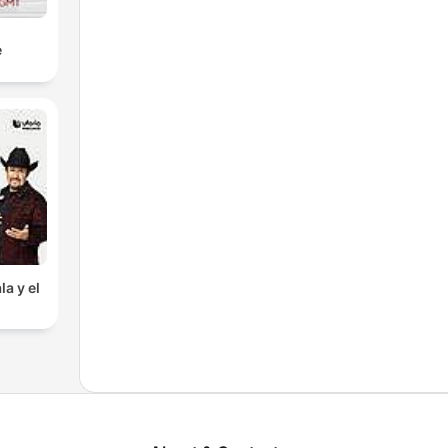
e
la y el