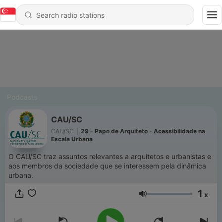
Podcasts
CAU/SC
CAU/SC
|
29 - Papo de Arquiteto - Acessibilidade na
Escala Urbana
O CAU/SC traz assuntos relevantes a arquitetos e urbanistas e
aos membros da sociedade que se interessem pela dinâmica
urbana.
1
x
Volume