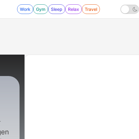
Work
Gym
Sleep
Relax
Travel
gen