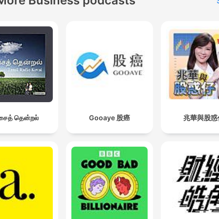
More Business podcasts
ைத் தென்றல்
Gooaye 股癌
兆華與股惑