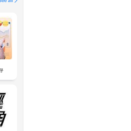
See all
仔