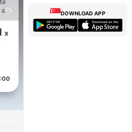
te
7 am
DOWNLOAD APP
5
.
1
x
:00