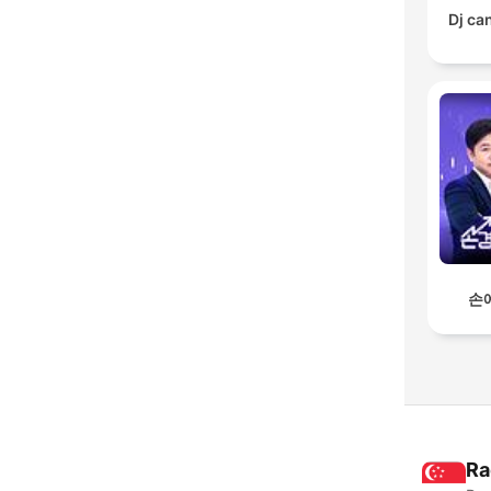
Dj ca
손
Ra