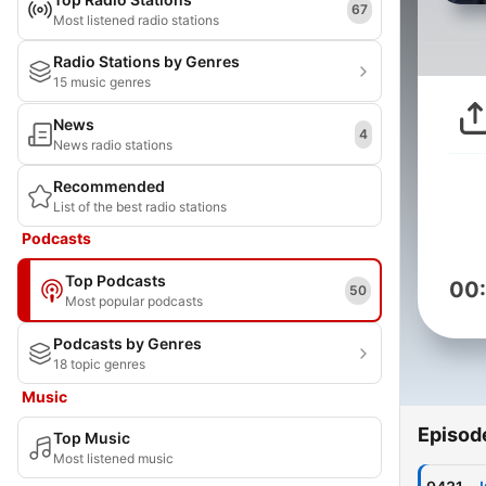
67
Most listened radio stations
Radio Stations by Genres
15 music genres
News
4
News radio stations
Recommended
List of the best radio stations
Podcasts
Top Podcasts
00
50
Most popular podcasts
Podcasts by Genres
18 topic genres
Music
Episod
Top Music
Most listened music