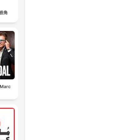
皓角
 Marc