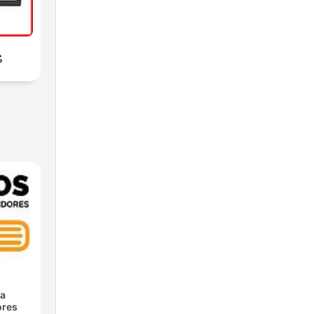
م
ra
res