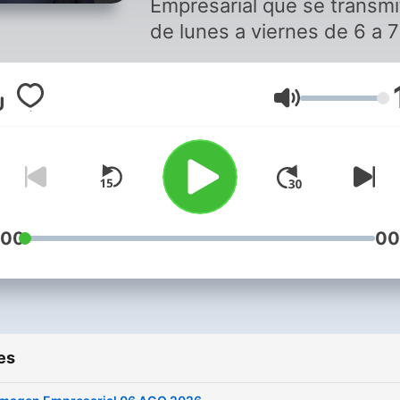
Empresarial que se transmi
de lunes a viernes de 6 a 
por la estación Imagen 90.
desde la Ciudad de México
Volume
:00
00
es