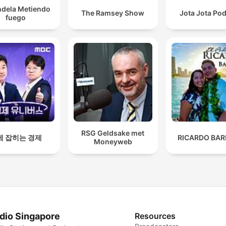
ndela Metiendo
The Ramsey Show
Jota Jota Po
fuego
RSG Geldsake met
에 잡히는 경제
RICARDO BAR
Moneyweb
dio Singapore
Resources