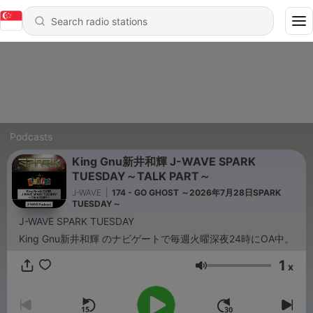
Podcasts
King Gnu新井和輝 J-WAVE SPARK
TUESDAY～TALK PART～
J-WAVE
|
174 - GO GHOST ～2026年7月28日SPARK
TUESDAY～
J-WAVE SPARK TUESDAY
King Gnu新井和輝 のナビゲートで毎週火曜深夜24時にOA中。
1
x
Volume