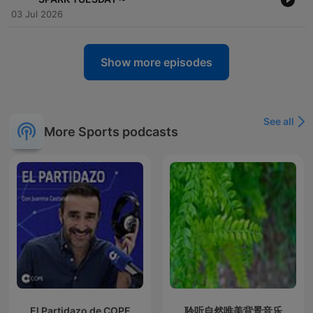
03 Jul 2026
Show more episodes
See all
More Sports podcasts
El Partidazo de COPE
聆听自然唯美背景音乐