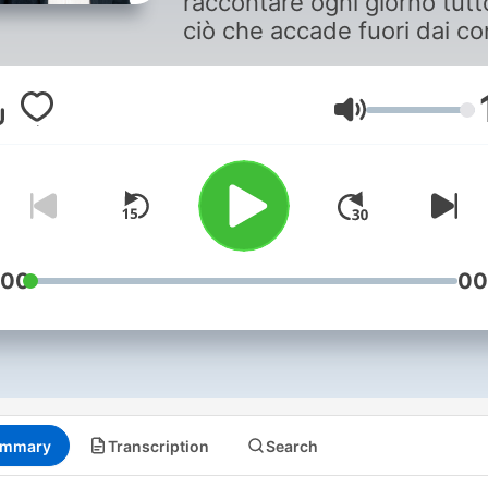
raccontare ogni giorno tutt
ciò che accade fuori dai con
italiani. Fatti apparentemen
lontani che ci riguardano
sempre di più,
Volume
quotidianamente. Dopo un
anno di reportage, Giampa
Musumeci posa lo zaino,
accende il microfono e
accoglie reporter, fotografi
:00
00
analisti, i più autorevoli a li
internazionale.
mmary
Transcription
Search