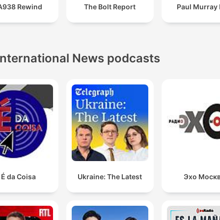
A938 Rewind
The Bolt Report
Paul Murray 
International News podcasts
 É da Coisa
Ukraine: The Latest
Эхо Моск