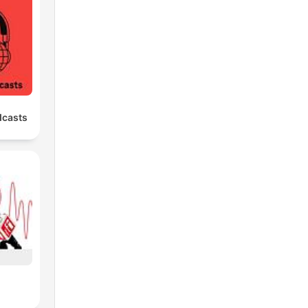
to
dcasts
di
dio
a