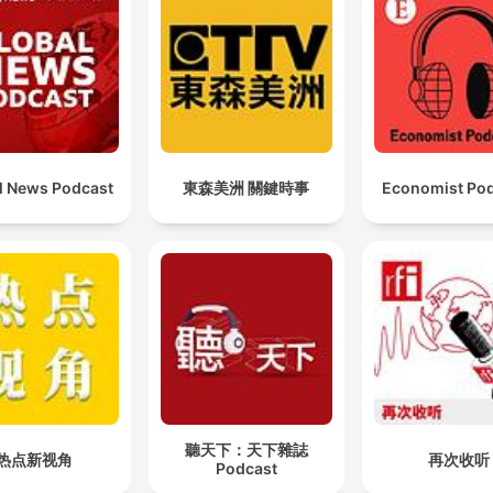
di un giudice indiano abbia innescato la protesta giovanile.
È probabilmente l'attacco più violento, più cruento e
sanguinoso che è avvenuto in Cisgiordania in questo
anno.
00:19:42 · Si riporta la gravità dell'episodio di violenza avvenu
l News Podcast
東森美洲 關鍵時事
Economist Po
nel villaggio palestinese di Tel.
Trump stava cercando o cerca contemporaneamente 
fare tre cose che tra di loro sono incompatibili e cioè
rafforzare l'Arabia Saudita, rassicurare Israele [...] ed
evitare una nuova proliferazione nucleare.
00:31:44 · L'ambasciatore Sequi spiega le contraddizioni
intrinseche nella strategia diplomatica statunitense verso il Me
Oriente.
聽天下：天下雜誌
热点新视角
再次收听
Podcast
questi segnali sono che gli Stati Uniti si trovano in un