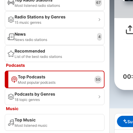
67
Most listened radio stations
Radio Stations by Genres
15 music genres
News
4
News radio stations
Recommended
List of the best radio stations
Podcasts
00
Top Podcasts
50
Most popular podcasts
Podcasts by Genres
18 topic genres
Music
Top Music
Su
Most listened music