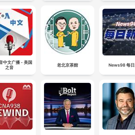
situazione che io chiamerei di saturazione strategica,
cioè non possono evidentemente fare fronte a scenar
di crisi in modo attivo tutti allo stesso tempo
00:35:45 · L'ambasciatore spiega perché gli USA stiano
riducendo il loro impegno diretto in vari teatri di crisi mondiali.
Il mondo è fatto di herbivore e di carnivore. Se si dec
di rimanere herbivore, i carnivori gagneranno.
音中文广播 - 美国
老北京茶館
News98 每
之音
00:46:43 · Una riflessione conclusiva sulla necessità di una
postura politica attiva e informata nel contesto geopolitico
attuale.