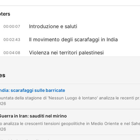
ters
Introduzione e saluti
00:00:07
Il movimento degli scarafaggi in India
00:02:43
Violenza nei territori palestinesi
00:04:08
Analisi dello scandalo dei test medici e della
00:05:19
protesta giovanile
es
Il sistema delle caste e le dinamiche sociali in 
00:15:36
ndia: scarafaggi sulle barricate
Violenza in Cisgiordania e l'espansione degli
L'ultima puntata della stagione di 'Nessun Luogo è lontano' analizza le recenti proteste in India, na
00:19:35
insediamenti
026
Geopolitica mediorientale: l'accordo USA-Arab
Guerra in Iran: sauditi nel mirino
00:29:07
Saudita
026
L'accordo nucleare con l'Arabia Saudita e la
00:32:15
sicurezza nel Golfo