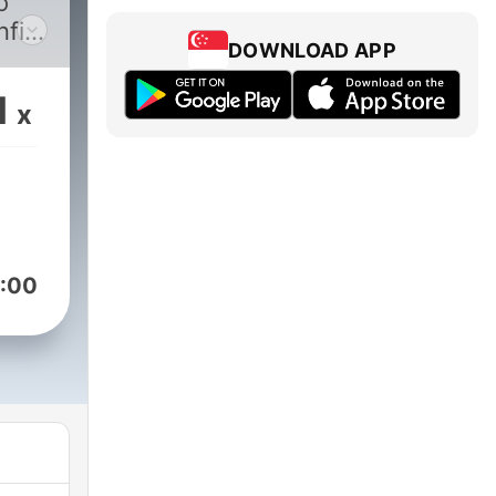
o
fini
DOWNLOAD APP
te
1
x
olo
,
:00
vello