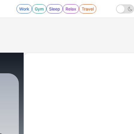
Work
Gym
Sleep
Relax
Travel