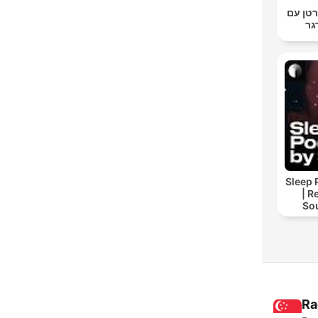
טן עם
גר
Sleep 
| R
So
Storie
For
Ra