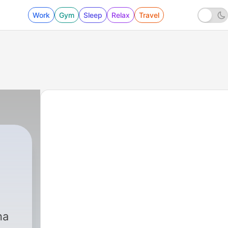
Work
Gym
Sleep
Relax
Travel
na