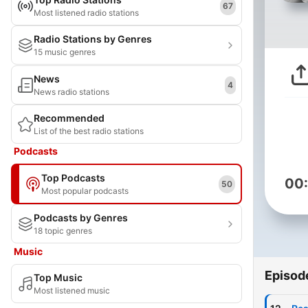
67
Most listened radio stations
Radio Stations by Genres
15 music genres
News
4
News radio stations
Recommended
List of the best radio stations
Podcasts
Top Podcasts
00
50
Most popular podcasts
Podcasts by Genres
18 topic genres
Music
Episod
Top Music
Most listened music