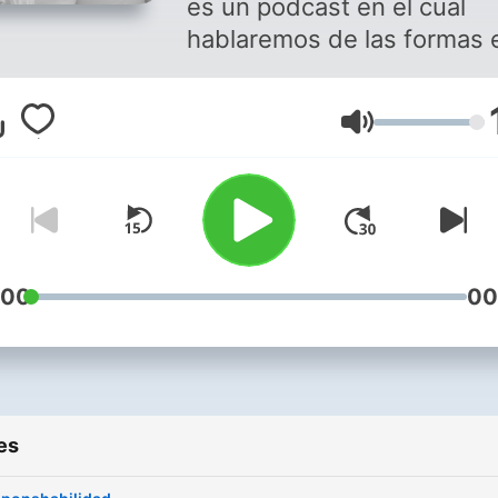
es un podcast en el cual
hablaremos de las formas 
las que la neurosis se hace
presente a lo largo de nue
Volume
días haciéndonos padecer
muchas veces mas de lo
necesario. Soy Yamila Yad,
psicoanalista interesada e
transmitir la importancia de
salud mental. Te invito a que te
:00
00
pongas los auriculares, te
relajes y nos sumerjamos
juntos en los intrigantes
caminos de la mente huma
es