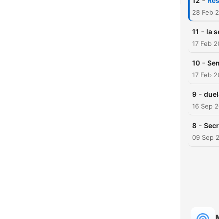
-
12
Res
28 Feb 
-
11
la 
17 Feb 
-
10
Sem
17 Feb 
-
9
duel
16 Sep 
-
8
Secr
09 Sep 