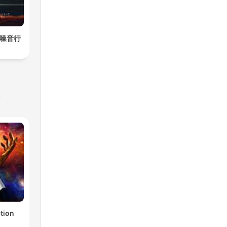
白噪音行
s
ction
s