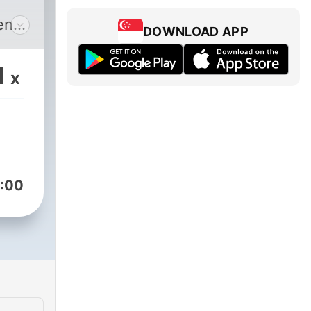
en
DOWNLOAD APP
stros
1
x
n
 la
:00
na.