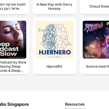
לפצח את קוד הסר
A New Day with Gerry
Chaud Ded
פרופ' רענן בר
Hussey
Podcast by Slow
elaxing Sleep
HjerneRO
Somna med H
unds & Sleep
s | Nature Sound
 Sleep | ASMR
dio Singapore
Resources