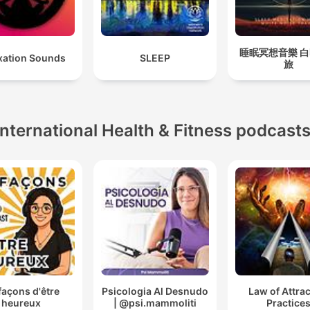
睡眠冥想音樂 
xation Sounds
SLEEP
旅
International Health & Fitness podcast
façons d'être
Psicologia Al Desnudo
Law of Attra
heureux
| @psi.mammoliti
Practice