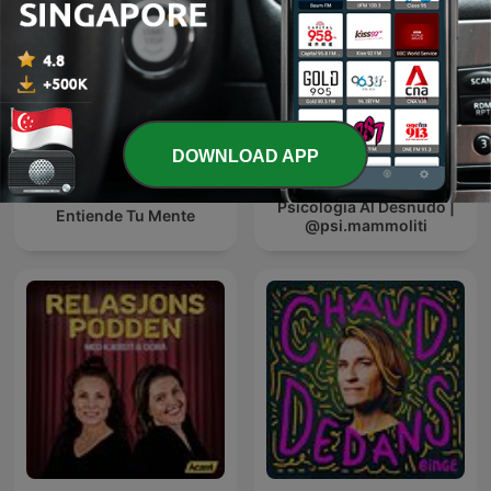
DOWNLOAD APP
Psicologia Al Desnudo |
Entiende Tu Mente
@psi.mammoliti