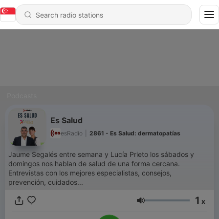
Podcasts
Es Salud
esRadio
|
2861 - Es Salud: dermatopatías
Jaume Segalés entre semana y Lucía Prieto los sábados y
domingos nos hablan de salud de una forma cercana.
Entrevistas con los mejores especialistas, consejos,
prevención, cuidados...
1
x
Volume