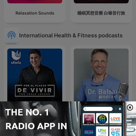
Relaxation Sounds
睡眠冥想音樂 白噪音行旅
International Health & Fitness podcasts
Dr. Balsai Tamás és a
Por el Placer de Vivir con
Perfect Smile Fogászat
el Dr. Cesar Lozano
csapatának hivatalos
podcast csatornája