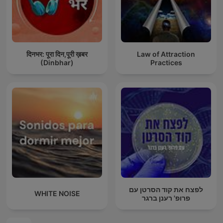
दिनभर: पूरा दिन,पूरी ख़बर
Law of Attraction
(Dinbhar)
Practices
לפצח את קוד הסרטן עם
WHITE NOISE
פרופ' רענן ברגר