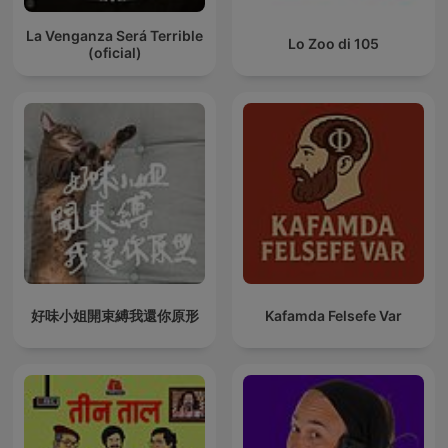
La Venganza Será Terrible
Lo Zoo di 105
(oficial)
好味小姐開束縛我還你原形
Kafamda Felsefe Var