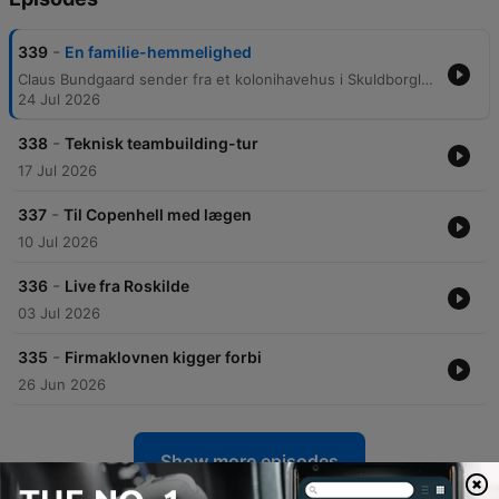
-
339
En familie-hemmelighed
Claus Bundgaard sender fra et kolonihavehus i Skuldborglanden, hvor han er samlet med sine søskende til en sommerbegivenhed. Samtalen spænder fra familiens historie og husets arkitektur til en gåtur gennem haven, hvor de diskuterer alt fra familieforhold til fundet af en gammel økse. Brødrene Claus og Lars udforsker desuden et mystisk underjordisk bunkersystem fundet via et lem i deres farfars kolonihave. Under udforskningen finder de gamle genstande og spekulerer over systemets historiske forbindelse til anden verdenskrig, før de til sidst støder på Emil, der sidder uventet i bunkeren.
24 Jul 2026
-
338
Teknisk teambuilding-tur
17 Jul 2026
-
337
Til Copenhell med lægen
10 Jul 2026
-
336
Live fra Roskilde
03 Jul 2026
-
335
Firmaklovnen kigger forbi
26 Jun 2026
Show more episodes