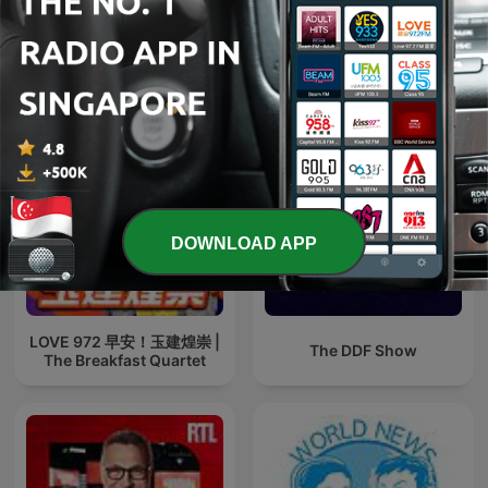
See all
More Comedy podcasts
DOWNLOAD APP
LOVE 972 早安！玉建煌崇 |
The DDF Show
The Breakfast Quartet