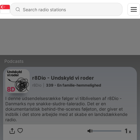
Podcasts
r8Dio - Undskyld vi roder
r8Dio
|
339 - En familie-hemmelighed
I denne udsendelsesrække følger vi tilblivelsen af r8Dio -
Danmarks nye snakke-sludre-taleradio. Det er en
dokumentaristisk behind-the-scenes føljeton, der giver et
indblik i det store arbejde med at skabe en landsdækkende
radio.
1
x
Volume