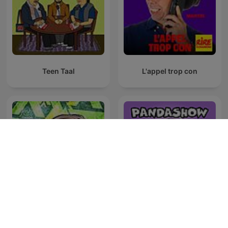
Teen Taal
L'appel trop con
Tres Patines y La
Panda Show - Sin Picante
Tremenda Corte Show