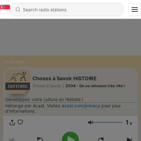
Podcasts
Choses à Savoir HISTOIRE
Choses à Savoir
|
2034 - On se retrouve très vite !
Développez votre culture en Histoire !
Hébergé par Acast. Visitez
acast.com/privacy
pour plus
d'informations.
1
x
Volume