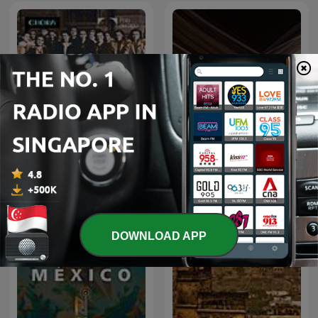
'900. Un secolo di
sid
conquiste
DOWNLOAD APP