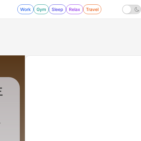
Work
Gym
Sleep
Relax
Travel
主