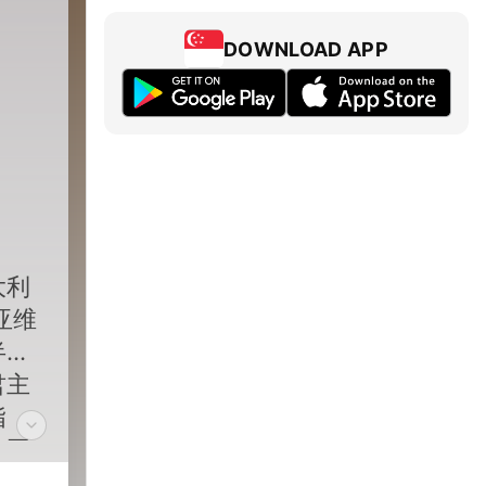
DOWNLOAD APP
大利
亚维
半的
君主
指
治国
斗争