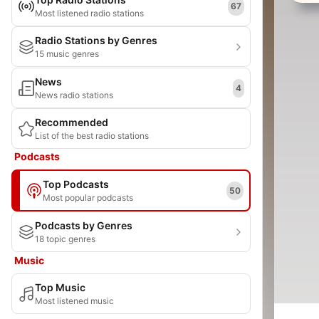
67
Most listened radio stations
Radio Stations by Genres
15 music genres
News
4
News radio stations
Recommended
List of the best radio stations
Podcasts
Top Podcasts
50
Most popular podcasts
Podcasts by Genres
18 topic genres
Music
Top Music
Most listened music