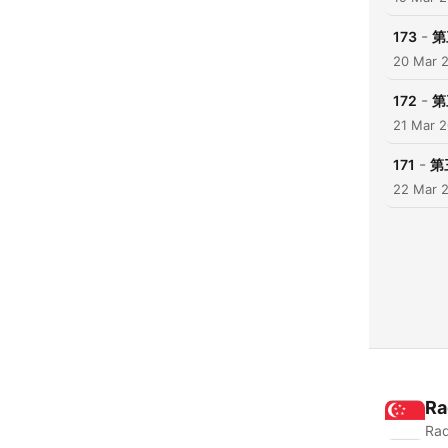
-
173
第
20 Mar 
-
172
第
21 Mar 
-
171
第
22 Mar 
Ra
Rad