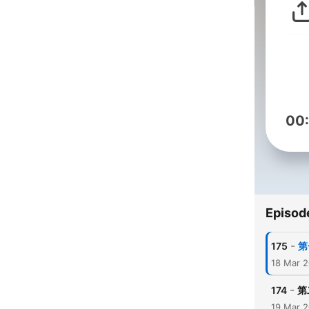
00
Episod
-
175
第
18 Mar 
-
174
第
19 Mar 