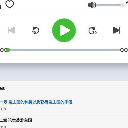
技巧最独到最精辟的解剖。
Volume
1532年开始印行，迄今470
年，从西方到东方，在政界
教界、学术等领域引起巨大
响，被西方评论界列为和《
:00
经》、《资本论》等相提并
00
影响人类历史的十部著作之
es
一章 君主国的种类以及获得君主国的手段
2018
二章 论世袭君主国
2018