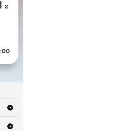
1
x
自
多
、宗
的反
圣
论的
:00
一。