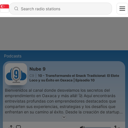
Podcasts
Nube 9
C9
|
10 - Transformando el Snack Tradicional: El Elote
Loco y su Éxito en Oaxaca | Episodio 10
Bienvenidos al canal donde desvelamos los secretos del
emprendimiento en Oaxaca y más allá! 🚀 Aquí encontrarás
entrevistas profundas con emprendedores destacados que
comparten sus experiencias, estrategias y los desafíos que
enfrentan en su camino al éxito. Desde la creación de startups
hasta la gestión empresarial, cada episodio ofrece consejos,
inspiración y una visión sincera del mundo del emprendimiento.
1