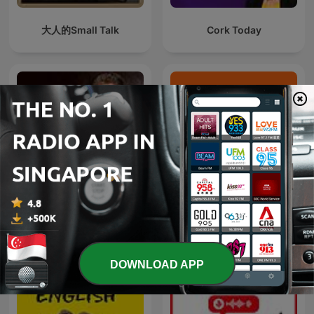
大人的Small Talk
Cork Today
El Podcast de Marc Vidal
九八新聞台
DOWNLOAD APP