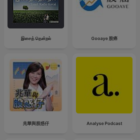
இசைத் தென்றல்
Gooaye 股癌
兆華與股惑仔
Analyse Podcast